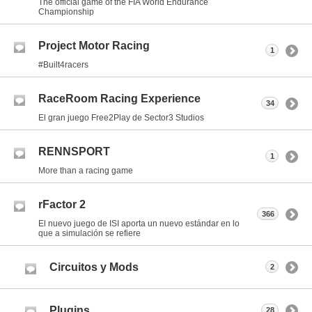
The official game of the FIA World Endurance
Championship
Project Motor Racing
1
#Built4racers
RaceRoom Racing Experience
34
El gran juego Free2Play de Sector3 Studios
RENNSPORT
1
More than a racing game
rFactor 2
366
El nuevo juego de ISI aporta un nuevo estándar en lo
que a simulación se refiere
Circuitos y Mods
2
Plugins
28