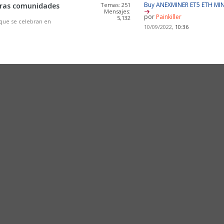
Buy ANEXMINER ET5 ETH MI
otras comunidades
Temas: 251
Mensajes:
por
Painkiller
5,132
que se celebran en
10/09/2022,
10:36
Último mensaje
1º Copa Novatos 
Temas: 168
NOVEDAD
Mensajes:
por
anormalius
7,174
14/09/2025,
22:51
RV y nombres de pilotos sob
Temas: 25
do)
Mensajes: 298
por
franjgb1972
11/11/2024,
10:28
[Hilo Oficial] Assetto Corsa..
Temas: 3
Mensajes: 43
por
Tomy
03/08/2026,
22:10
Capturas de Assetto Corsa..
Temas: 3