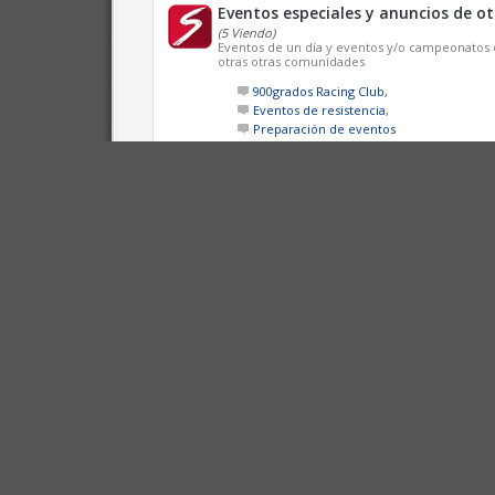
Eventos especiales y anuncios de 
(5 Viendo)
Eventos de un día y eventos y/o campeonatos 
otras otras comunidades
900grados Racing Club
,
Eventos de resistencia
,
Preparación de eventos
SIMULADORES Y JUEGOS
Assetto Corsa
(5 Viendo)
Your racing simulator by KUNOS SIMULAZIONI
Circuitos y Mods
Assetto Corsa Competizione
(1 Vien
The official Blancpain GT Series game
Assetto Corsa EVO
Redefines the realism and features
Assetto Corsa Rally
(1 Viendo)