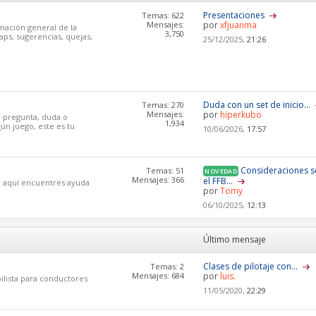
Presentaciones
Temas: 622
Mensajes:
por
xfjuanma
mación general de la
3,750
aps, sugerencias, quejas,
25/12/2025,
21:26
Duda con un set de inicio...
Temas: 270
Mensajes:
por
hiperkubo
a pregunta, duda o
1,934
ún juego, este es tu
10/06/2026,
17:57
Consideraciones 
Temas: 51
NOVEDAD
Mensajes: 366
el FFB...
ue aquí encuentres ayuda
por
Tomy
06/10/2025,
12:13
Último mensaje
Clases de pilotaje con...
Temas: 2
Mensajes: 684
por
luis.
ilista para conductores
11/05/2020,
22:29