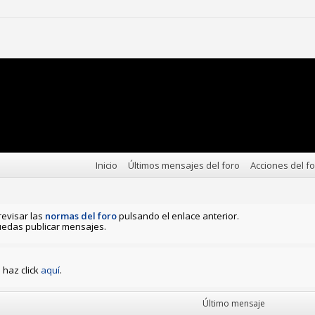
Inicio
Últimos mensajes del foro
Acciones del f
revisar las
normas del foro
pulsando el enlace anterior.
edas publicar mensajes.
haz click
aquí
.
Último mensaje