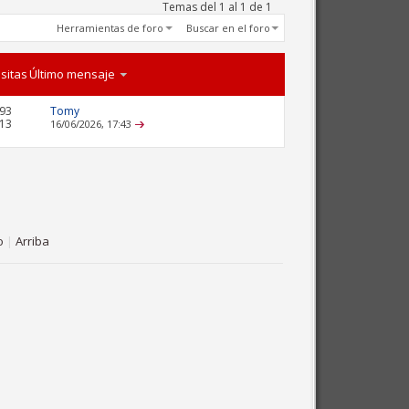
Temas del 1 al 1 de 1
Herramientas de foro
Buscar en el foro
isitas
Último mensaje
93
Tomy
413
16/06/2026,
17:43
o
|
Arriba