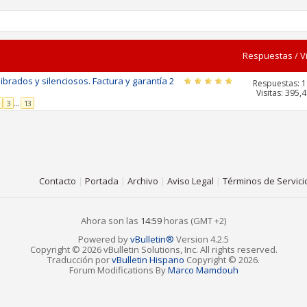
Respuestas
/
V
rados y silenciosos. Factura y garantía 2
Respuestas:
1
Visitas: 395,
...
3
13
Contacto
|
Portada
|
Archivo
|
Aviso Legal
|
Términos de Servici
Ahora son las
14:59
horas (GMT +2)
Powered by
vBulletin®
Version 4.2.5
Copyright © 2026 vBulletin Solutions, Inc. All rights reserved.
Traducción por
vBulletin Hispano
Copyright © 2026.
Forum Modifications By
Marco Mamdouh