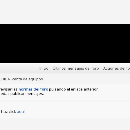
Inicio
Últimos mensajes del foro
Acciones del f
DIDA. Venta de equipos
revisar las
normas del foro
pulsando el enlace anterior.
edas publicar mensajes.
haz click
aquí
.