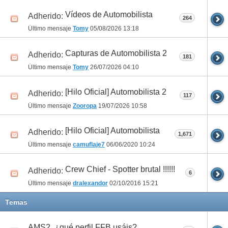
Vídeos de Automobilista
Adherido:
264
Último mensaje
Tomy
05/08/2026
13:18
Capturas de Automobilista 2
Adherido:
181
Último mensaje
Tomy
26/07/2026
04:10
[Hilo Oficial] Automobilista 2
Adherido:
117
Último mensaje
Zooropa
19/07/2026
10:58
[Hilo Oficial] Automobilista
Adherido:
1,671
Último mensaje
camuflaje7
06/06/2020
10:24
Crew Chief - Spotter brutal !!!!!!
Adherido:
6
Último mensaje
dralexandor
02/10/2016
15:21
Temas
AMS2, ¿qué perfil FFB usáis?