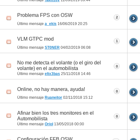
Último mensaje
Tako16v
11/09/2019
09:44
Problema FPS con OSW
2
Último mensaje
a_ekis
16/06/2019
20:25
VLM GTPC mod
1
Último mensaje
ST0NER
04/02/2019
06:08
No me detecta el volante (o el giro del
0
volante) en el automobilista
Último mensaje
eltx3bas
25/11/2018
14:46
Online, no hay manera, ayuda!
0
Último mensaje
Ruaneitor
02/11/2018
15:12
Afinar bien los tres monitores en el
0
Automobilista
Último mensaje
Oriol
13/05/2018
00:00
Configuración FFB OSW