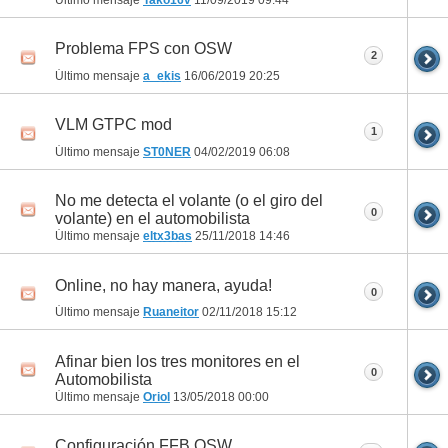
Último mensaje
Tako16v
11/09/2019
09:44
Problema FPS con OSW
2
Último mensaje
a_ekis
16/06/2019
20:25
VLM GTPC mod
1
Último mensaje
ST0NER
04/02/2019
06:08
No me detecta el volante (o el giro del
0
volante) en el automobilista
Último mensaje
eltx3bas
25/11/2018
14:46
Online, no hay manera, ayuda!
0
Último mensaje
Ruaneitor
02/11/2018
15:12
Afinar bien los tres monitores en el
0
Automobilista
Último mensaje
Oriol
13/05/2018
00:00
Configuración FFB OSW