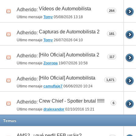
Vídeos de Automobilista
Adherido:
264
Último mensaje
Tomy
05/08/2026
13:18
Capturas de Automobilista 2
Adherido:
181
Último mensaje
Tomy
26/07/2026
04:10
[Hilo Oficial] Automobilista 2
Adherido:
117
Último mensaje
Zooropa
19/07/2026
10:58
[Hilo Oficial] Automobilista
Adherido:
1,671
Último mensaje
camuflaje7
06/06/2020
10:24
Crew Chief - Spotter brutal !!!!!!
Adherido:
6
Último mensaje
dralexandor
02/10/2016
15:21
Temas
AMS2, ¿qué perfil FFB usáis?