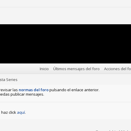
Inicio
Últimos mensajes del foro
Acciones del f
sta Series
revisar las
normas del foro
pulsando el enlace anterior.
edas publicar mensajes.
haz click
aquí
.