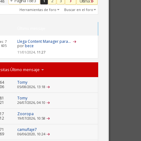
Página 1 de 3
1
2
3
Última
 48
Herramientas de foro
Buscar en el foro
Último mensaje
Llega Content Manager para...
s: 7
 605
por
bece
11/01/2024,
11:27
isitas
Último mensaje
64
Tomy
106
05/08/2026,
13:18
81
Tomy
021
26/07/2026,
04:10
17
Zooropa
612
19/07/2026,
10:58
671
camuflaje7
469
06/06/2020,
10:24