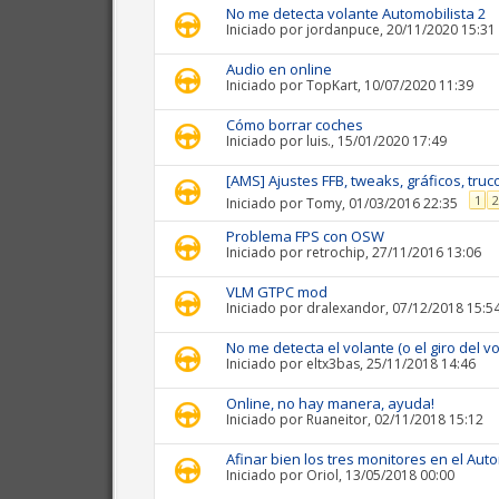
No me detecta volante Automobilista 2
Iniciado por
jordanpuce
, 20/11/2020 15:31
Audio en online
Iniciado por
TopKart
, 10/07/2020 11:39
Cómo borrar coches
Iniciado por
luis.
, 15/01/2020 17:49
[AMS] Ajustes FFB, tweaks, gráficos, truco
1
2
Iniciado por
Tomy
, 01/03/2016 22:35
Problema FPS con OSW
Iniciado por
retrochip
, 27/11/2016 13:06
VLM GTPC mod
Iniciado por
dralexandor
, 07/12/2018 15:5
No me detecta el volante (o el giro del v
Iniciado por
eltx3bas
, 25/11/2018 14:46
Online, no hay manera, ayuda!
Iniciado por
Ruaneitor
, 02/11/2018 15:12
Afinar bien los tres monitores en el Aut
Iniciado por
Oriol
, 13/05/2018 00:00