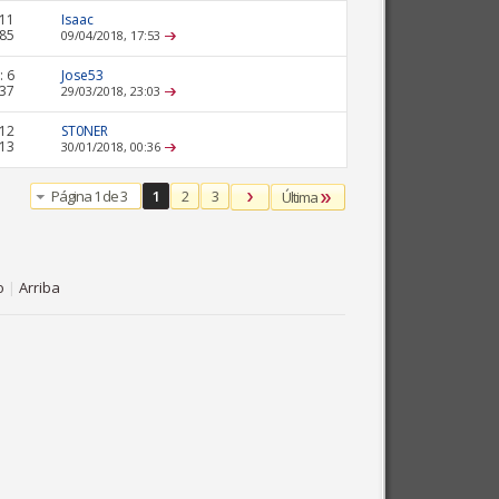
11
Isaac
085
09/04/2018,
17:53
:
6
Jose53
237
29/03/2018,
23:03
12
ST0NER
613
30/01/2018,
00:36
Página 1 de 3
1
2
3
Última
o
|
Arriba