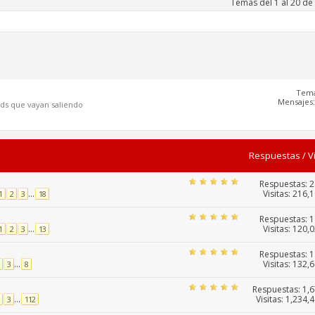
Temas del 1 al 20 de
Tema
Mensajes:
ods que vayan saliendo
Respuestas
/
V
Respuestas:
2
Visitas: 216,
...
1
2
3
18
Respuestas:
1
Visitas: 120,
...
1
2
3
13
Respuestas:
1
Visitas: 132,
...
3
8
Respuestas:
1,
Visitas: 1,234,
...
3
112