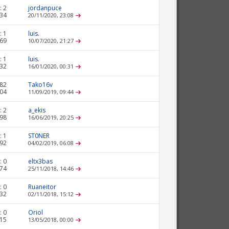
:
2
jordanpuce
634
20/11/2020,
23:08
:
1
luis.
369
10/07/2020,
21:27
:
1
luis.
132
16/01/2020,
00:31
82
Tako16v
304
11/09/2019,
09:44
:
2
a_ekis
398
16/06/2019,
20:25
:
1
ST0NER
392
04/02/2019,
06:08
:
0
eltx3bas
474
25/11/2018,
14:46
:
0
Ruaneitor
132
02/11/2018,
15:12
:
0
Oriol
615
13/05/2018,
00:00