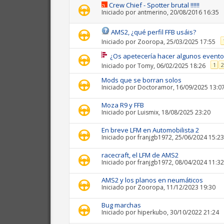
Crew Chief - Spotter brutal !!!!!!
Iniciado por
antmerino
, 20/08/2016 16:35
AMS2, ¿qué perfil FFB usáis?
Iniciado por
Zooropa
, 25/03/2025 17:55
¿Os apetecería hacer algunos evento
1
2
Iniciado por
Tomy
, 06/02/2025 18:26
Mods que se borran solos
Iniciado por
Doctoramor
, 16/09/2025 13:0
Moza R9 y FFB
Iniciado por
Luismix
, 18/08/2025 23:20
En breve LFM en Automobilista 2
Iniciado por
franjgb1972
, 25/06/2024 15:23
racecraft, el LFM de AMS2
Iniciado por
franjgb1972
, 08/04/2024 11:32
AMS2 y los planos en neumáticos
Iniciado por
Zooropa
, 11/12/2023 19:30
Bug marchas
Iniciado por
hiperkubo
, 30/10/2022 21:24