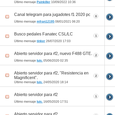
Último mensaje
Painkiller
10/09/2022
10:36
Canal telegram para jugadotes f1 2020 pc
0
Último mensaje
mfran12195
08/01/2021
06:20
Busco pedales Fanatec CSL/LC
1
Último mensaje
tinker
26/07/2020
17:03
Abierto servidor para rf2, nuevo F488 GTE.
2
Último mensaje
luis.
05/06/2020
02:35
Abierto servidor para rf2, "Resistencia en
2
Magnificent".
Último mensaje
luis.
24/05/2020
18:14
Abierto servidor para rf2
1
Último mensaje
luis.
16/05/2020
17:51
Abierto servidor para rf2