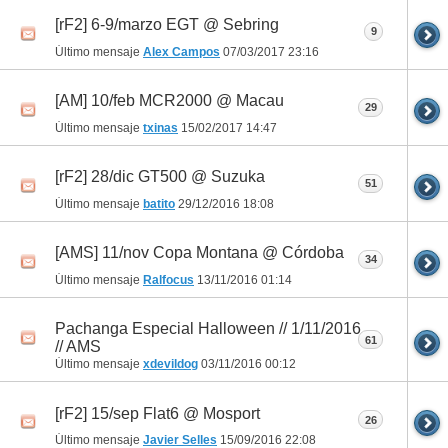
[rF2] 6-9/marzo EGT @ Sebring
9
Último mensaje
Alex Campos
07/03/2017
23:16
[AM] 10/feb MCR2000 @ Macau
29
Último mensaje
txinas
15/02/2017
14:47
[rF2] 28/dic GT500 @ Suzuka
51
Último mensaje
batito
29/12/2016
18:08
[AMS] 11/nov Copa Montana @ Córdoba
34
Último mensaje
Ralfocus
13/11/2016
01:14
Pachanga Especial Halloween // 1/11/2016
61
// AMS
Último mensaje
xdevildog
03/11/2016
00:12
[rF2] 15/sep Flat6 @ Mosport
26
Último mensaje
Javier Selles
15/09/2016
22:08