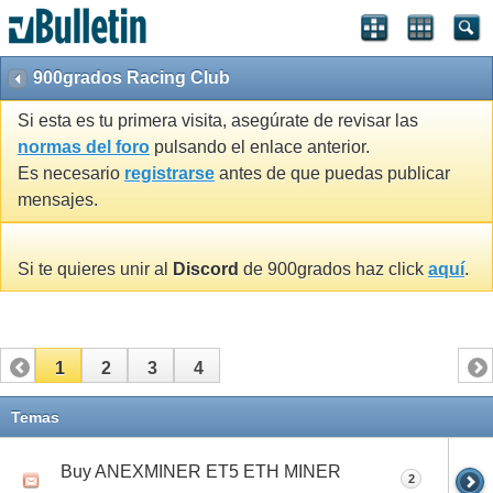
900grados Racing Club
Si esta es tu primera visita, asegúrate de revisar las
normas del foro
pulsando el enlace anterior.
Es necesario
registrarse
antes de que puedas publicar
mensajes.
Si te quieres unir al
Discord
de 900grados haz click
aquí
.
1
2
3
4
Temas
Buy ANEXMINER ET5 ETH MINER
2