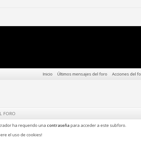
Inicio
Últimos mensajes del foro
Acciones del f
EL FORO
strador ha requerido una
contraseña
para acceder a este subforo.
iere el uso de cookies!