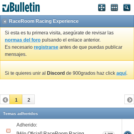
RaceRoom Racing Experience
Si esta es tu primera visita, asegúrate de revisar las
normas del foro
pulsando el enlace anterior.
Es necesario
registrarse
antes de que puedas publicar
mensajes.
Si te quieres unir al
Discord
de 900grados haz click
aquí
.
1
2
Temas adheridos
Adherido:
[Hilo Oficial] RaceRoom Racing
1,208