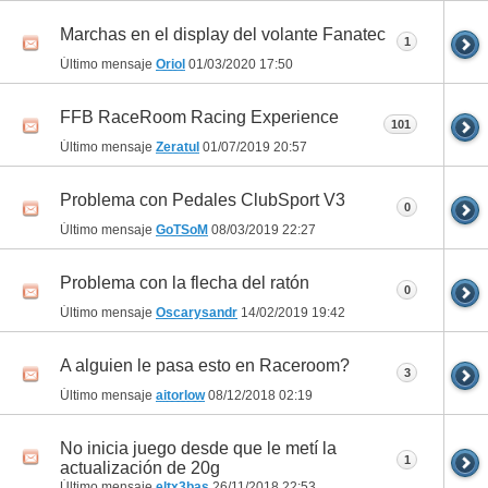
Marchas en el display del volante Fanatec
1
Último mensaje
Oriol
01/03/2020
17:50
FFB RaceRoom Racing Experience
101
Último mensaje
Zeratul
01/07/2019
20:57
Problema con Pedales ClubSport V3
0
Último mensaje
GoTSoM
08/03/2019
22:27
Problema con la flecha del ratón
0
Último mensaje
Oscarysandr
14/02/2019
19:42
A alguien le pasa esto en Raceroom?
3
Último mensaje
aitorlow
08/12/2018
02:19
No inicia juego desde que le metí la
1
actualización de 20g
Último mensaje
eltx3bas
26/11/2018
22:53