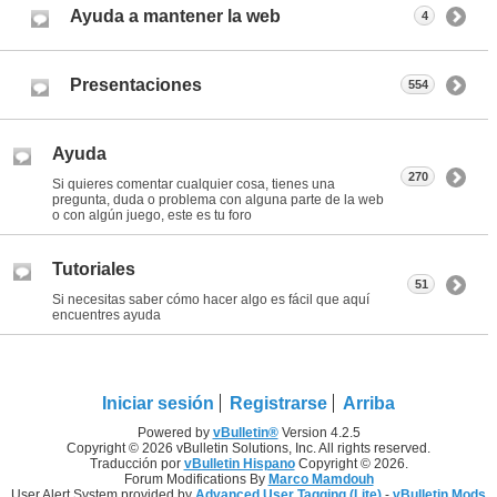
Ayuda a mantener la web
4
Presentaciones
554
Ayuda
270
Si quieres comentar cualquier cosa, tienes una
pregunta, duda o problema con alguna parte de la web
o con algún juego, este es tu foro
Tutoriales
51
Si necesitas saber cómo hacer algo es fácil que aquí
encuentres ayuda
Iniciar sesión
Registrarse
Arriba
Powered by
vBulletin®
Version 4.2.5
Copyright © 2026 vBulletin Solutions, Inc. All rights reserved.
Traducción por
vBulletin Hispano
Copyright © 2026.
Forum Modifications By
Marco Mamdouh
User Alert System provided by
Advanced User Tagging (Lite)
-
vBulletin Mods