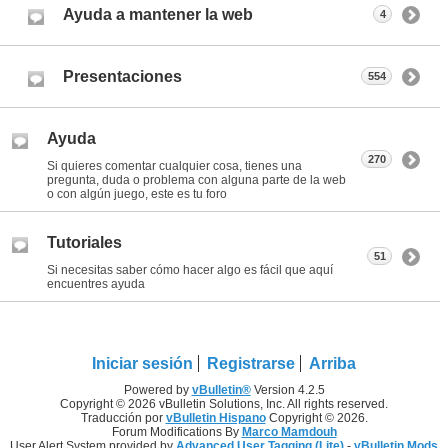
Ayuda a mantener la web
4
Presentaciones
554
Ayuda
270
Si quieres comentar cualquier cosa, tienes una
pregunta, duda o problema con alguna parte de la web
o con algún juego, este es tu foro
Tutoriales
51
Si necesitas saber cómo hacer algo es fácil que aquí
encuentres ayuda
Iniciar sesión
Registrarse
Arriba
Powered by
vBulletin®
Version 4.2.5
Copyright © 2026 vBulletin Solutions, Inc. All rights reserved.
Traducción por
vBulletin Hispano
Copyright © 2026.
Forum Modifications By
Marco Mamdouh
User Alert System provided by
Advanced User Tagging (Lite)
-
vBulletin Mods