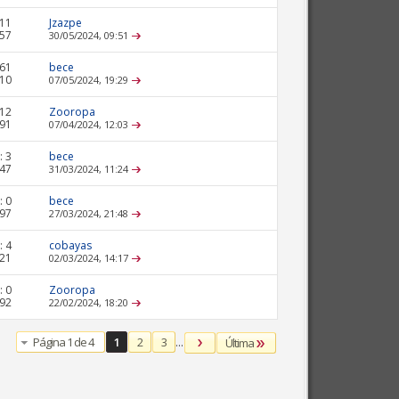
11
Jzazpe
857
30/05/2024,
09:51
61
bece
210
07/05/2024,
19:29
12
Zooropa
691
07/04/2024,
12:03
:
3
bece
647
31/03/2024,
11:24
:
0
bece
997
27/03/2024,
21:48
:
4
cobayas
321
02/03/2024,
14:17
:
0
Zooropa
092
22/02/2024,
18:20
Página 1 de 4
1
2
3
...
Última