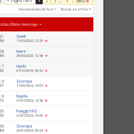
Página 1 de 4
1
2
3
...
Última
3
Herramientas de foro
Buscar en el foro
isitas
Último mensaje
21
Qxxik
784
11/05/2022,
23:53
858
ksero
366
30/05/2020,
12:58
:
7
Hechi
492
07/12/2018,
09:32
:
0
Zooropa
357
11/06/2026,
16:03
:
0
Elaphe
173
31/01/2026,
13:50
55
franjgb1972
203
21/01/2026,
10:00
36
Zooropa
684
20/01/2026,
09:24