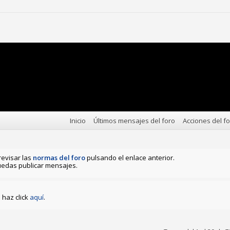
Inicio
Últimos mensajes del foro
Acciones del f
revisar las
normas del foro
pulsando el enlace anterior.
edas publicar mensajes.
haz click
aquí
.