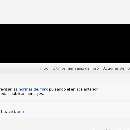
Inicio
Últimos mensajes del foro
Acciones del f
revisar las
normas del foro
pulsando el enlace anterior.
edas publicar mensajes.
haz click
aquí
.