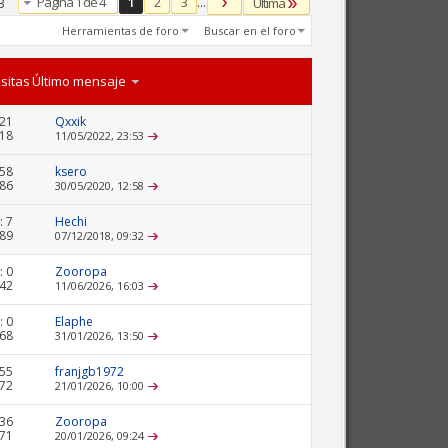
Página 1 de 4
1
2
3
...
Última
3
Herramientas de foro
Buscar en el foro
isitas
Último mensaje
21
Qxxik
218
11/05/2022,
23:53
858
ksero
786
30/05/2020,
12:58
:
7
Hechi
489
07/12/2018,
09:32
:
0
Zooropa
342
11/06/2026,
16:03
:
0
Elaphe
168
31/01/2026,
13:50
55
franjgb1972
172
21/01/2026,
10:00
36
Zooropa
671
20/01/2026,
09:24