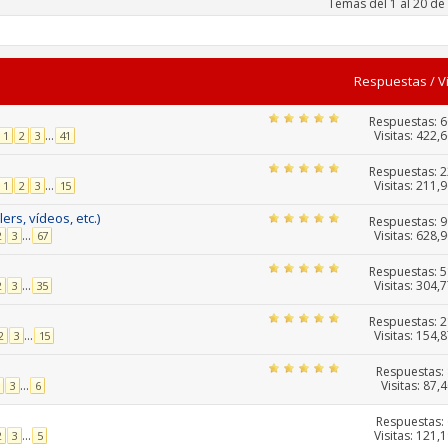
Temas del 1 al 20 de
Respuestas
/
V
Respuestas:
6
Visitas: 422,
...
1
2
3
41
Respuestas:
2
Visitas: 211,
...
1
2
3
15
ers, vídeos, etc.)
Respuestas:
9
Visitas: 628,
...
2
3
67
Respuestas:
5
Visitas: 304,
...
2
3
35
Respuestas:
2
Visitas: 154,
...
2
3
15
Respuestas:
Visitas: 87,
...
3
6
Respuestas:
Visitas: 121,
...
2
3
5