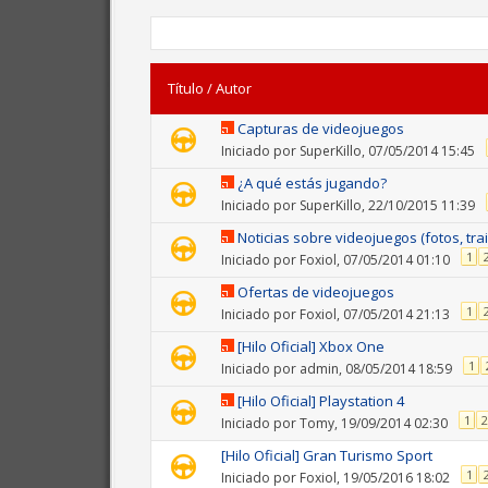
Título
/
Autor
Capturas de videojuegos
Iniciado por
SuperKillo
, 07/05/2014 15:45
¿A qué estás jugando?
Iniciado por
SuperKillo
, 22/10/2015 11:39
Noticias sobre videojuegos (fotos, trail
1
Iniciado por
Foxiol
, 07/05/2014 01:10
Ofertas de videojuegos
1
Iniciado por
Foxiol
, 07/05/2014 21:13
[Hilo Oficial] Xbox One
1
Iniciado por
admin
, 08/05/2014 18:59
[Hilo Oficial] Playstation 4
1
2
Iniciado por
Tomy
, 19/09/2014 02:30
[Hilo Oficial] Gran Turismo Sport
1
Iniciado por
Foxiol
, 19/05/2016 18:02