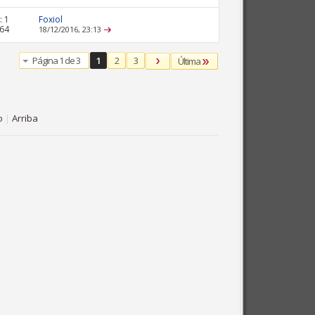
:
1
Foxiol
864
18/12/2016,
23:13
Página 1 de 3
1
2
3
Última
o
|
Arriba