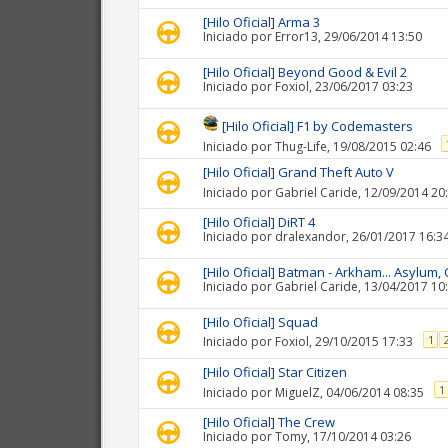
[Hilo Oficial] Arma 3
Iniciado por
Error13
, 29/06/2014 13:50
[Hilo Oficial] Beyond Good & Evil 2
Iniciado por
Foxiol
, 23/06/2017 03:23
[Hilo Oficial] F1 by Codemasters
Iniciado por
Thug-Life
, 19/08/2015 02:46
[Hilo Oficial] Grand Theft Auto V
Iniciado por
Gabriel Caride
, 12/09/2014 20
[Hilo Oficial] DiRT 4
Iniciado por
dralexandor
, 26/01/2017 16:3
[Hilo Oficial] Batman - Arkham... Asylum, C
Iniciado por
Gabriel Caride
, 13/04/2017 10
[Hilo Oficial] Squad
1
Iniciado por
Foxiol
, 29/10/2015 17:33
[Hilo Oficial] Star Citizen
1
Iniciado por
MiguelZ
, 04/06/2014 08:35
[Hilo Oficial] The Crew
Iniciado por
Tomy
, 17/10/2014 03:26