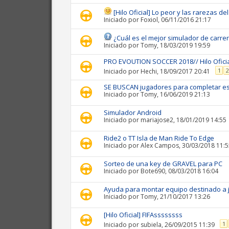
[Hilo Oficial] Lo peor y las rarezas 
Iniciado por
Foxiol
, 06/11/2016 21:17
¿Cuál es el mejor simulador de carre
Iniciado por
Tomy
, 18/03/2019 19:59
PRO EVOUTION SOCCER 2018// Hilo Ofici
1
2
Iniciado por
Hechi
, 18/09/2017 20:41
SE BUSCAN jugadores para completar e
Iniciado por
Tomy
, 16/06/2019 21:13
Simulador Android
Iniciado por
mariajose2
, 18/01/2019 14:55
Ride2 o TT Isla de Man Ride To Edge
Iniciado por
Alex Campos
, 30/03/2018 11:
Sorteo de una key de GRAVEL para PC
Iniciado por
Bote690
, 08/03/2018 16:04
Ayuda para montar equipo destinado a 
Iniciado por
Tomy
, 21/10/2017 13:26
[Hilo Oficial] FIFAssssssss
1
Iniciado por
subiela
, 26/09/2015 11:39