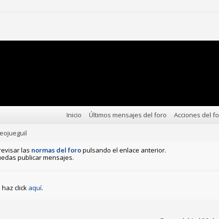
Inicio
Últimos mensajes del foro
Acciones del f
eojueguil
revisar las
normas del foro
pulsando el enlace anterior.
edas publicar mensajes.
haz click
aquí
.