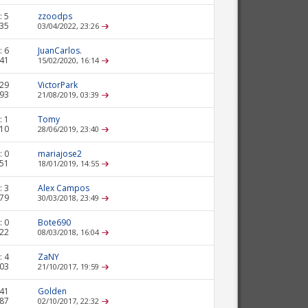
:
5
zzoodps
135
03/04/2022,
23:26
:
6
JuanCarlos.
141
15/02/2020,
16:14
29
VictorPark
493
21/08/2019,
03:39
:
1
Tomy
610
28/06/2019,
23:40
:
0
mariajose2
451
18/01/2019,
14:55
:
3
Alex Campos
179
30/03/2018,
23:49
:
0
Bote690
422
08/03/2018,
16:04
:
4
ZaNY
703
21/10/2017,
19:59
41
Golden
687
02/10/2017,
22:32