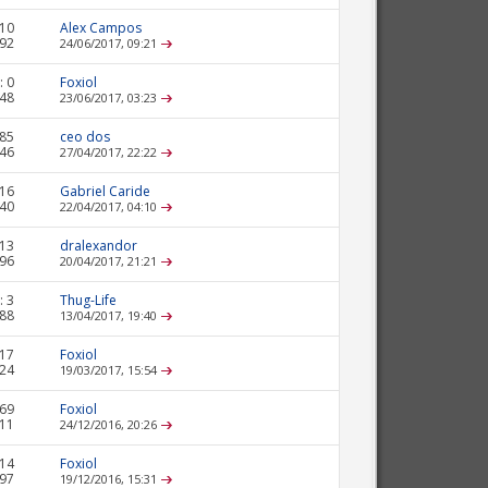
10
Alex Campos
392
24/06/2017,
09:21
:
0
Foxiol
248
23/06/2017,
03:23
85
ceo dos
646
27/04/2017,
22:22
16
Gabriel Caride
040
22/04/2017,
04:10
13
dralexandor
296
20/04/2017,
21:21
:
3
Thug-Life
788
13/04/2017,
19:40
17
Foxiol
624
19/03/2017,
15:54
69
Foxiol
011
24/12/2016,
20:26
14
Foxiol
597
19/12/2016,
15:31