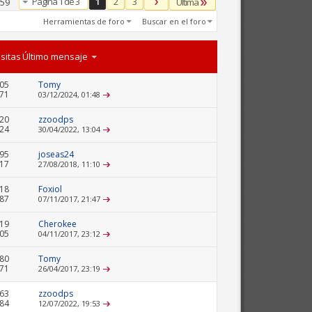
Página 1 de 3
1
2
3
Última
 59
Herramientas de foro
Buscar en el foro
isitas
Último mensaje
05
Tomy
471
03/12/2024,
01:48
20
zzoodps
524
30/04/2022,
13:04
95
joseas24
417
27/08/2018,
11:10
18
Foxiol
587
07/11/2017,
21:47
19
Cherokee
605
04/11/2017,
23:12
80
Tomy
371
26/04/2017,
23:19
63
zzoodps
984
12/07/2022,
19:53