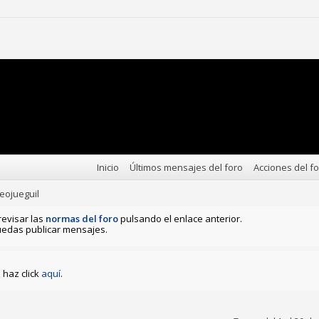
Inicio
Últimos mensajes del foro
Acciones del f
eojueguil
revisar las
normas del foro
pulsando el enlace anterior.
edas publicar mensajes.
haz click
aquí
.