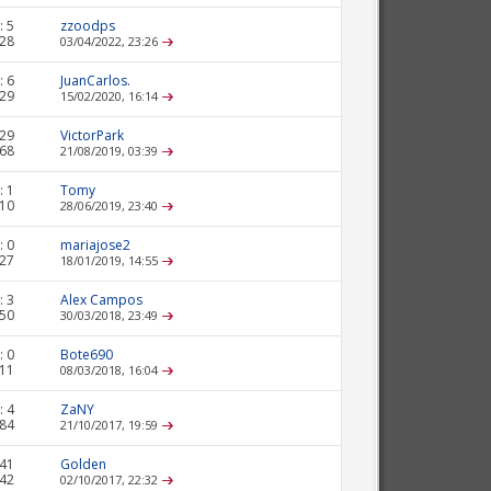
:
5
zzoodps
128
03/04/2022,
23:26
:
6
JuanCarlos.
129
15/02/2020,
16:14
29
VictorPark
468
21/08/2019,
03:39
:
1
Tomy
610
28/06/2019,
23:40
:
0
mariajose2
427
18/01/2019,
14:55
:
3
Alex Campos
150
30/03/2018,
23:49
:
0
Bote690
411
08/03/2018,
16:04
:
4
ZaNY
684
21/10/2017,
19:59
41
Golden
642
02/10/2017,
22:32