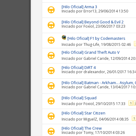
[Hilo Oficial] Arma 3
Iniciado por
Error13
, 29/06/2014 13:50
[Hilo Oficial] Beyond Good & Evil 2
Iniciado por
Foxiol
, 23/06/2017 03:23
[Hilo Oficial] F1 by Codemasters
Iniciado por
Thug-Life
, 19/08/2015 02:46
[Hilo Oficial] Grand Theft Auto V
Iniciado por
Gabriel Caride
, 12/09/2014 20
[Hilo Oficial] DiRT 4
Iniciado por
dralexandor
, 26/01/2017 16:3
[Hilo Oficial] Batman - Arkham... Asylum, C
Iniciado por
Gabriel Caride
, 13/04/2017 10
[Hilo Oficial] Squad
1
Iniciado por
Foxiol
, 29/10/2015 17:33
[Hilo Oficial] Star Citizen
1
Iniciado por
MiguelZ
, 04/06/2014 08:35
[Hilo Oficial] The Crew
Iniciado por
Tomy
, 17/10/2014 03:26