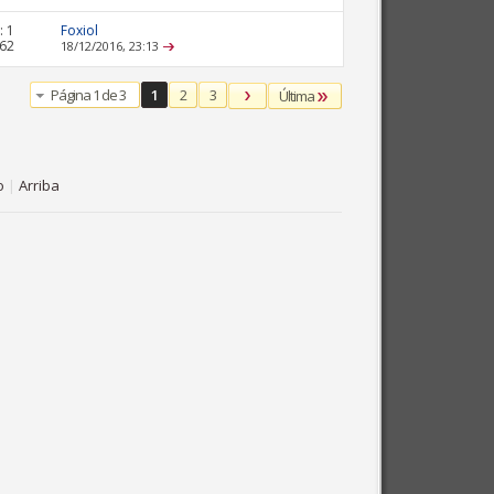
:
1
Foxiol
862
18/12/2016,
23:13
Página 1 de 3
1
2
3
Última
o
|
Arriba