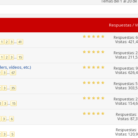
Temas del 1 al 20 de
Respuestas
/
V
Respuestas:
6
Visitas: 421,
...
1
2
3
41
Respuestas:
2
Visitas: 211,
...
1
2
3
15
ers, vídeos, etc.)
Respuestas:
9
Visitas: 626,
...
2
3
67
Respuestas:
5
Visitas: 303,
...
2
3
35
Respuestas:
2
Visitas: 154,
...
2
3
15
Respuestas:
Visitas: 87,
...
3
6
Respuestas:
Visitas: 120,
...
2
3
5