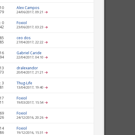
10
Alex Campos
379
24/06/2017,
09:21
:
0
Foxiol
242
23/06/2017,
03:23
85
ceo dos
585
27/04/2017,
22:22
16
Gabriel Caride
994
22/04/2017,
04:10
13
dralexandor
273
20/04/2017,
21:21
:
3
Thug-Life
781
13/04/2017,
19:40
17
Foxiol
611
19/03/2017,
15:54
69
Foxiol
926
24/12/2016,
20:26
14
Foxiol
586
19/12/2016,
15:31