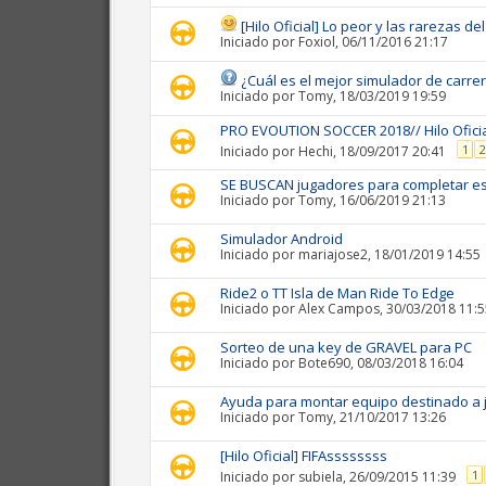
[Hilo Oficial] Lo peor y las rarezas 
Iniciado por
Foxiol
, 06/11/2016 21:17
¿Cuál es el mejor simulador de carre
Iniciado por
Tomy
, 18/03/2019 19:59
PRO EVOUTION SOCCER 2018// Hilo Ofici
1
2
Iniciado por
Hechi
, 18/09/2017 20:41
SE BUSCAN jugadores para completar e
Iniciado por
Tomy
, 16/06/2019 21:13
Simulador Android
Iniciado por
mariajose2
, 18/01/2019 14:55
Ride2 o TT Isla de Man Ride To Edge
Iniciado por
Alex Campos
, 30/03/2018 11:
Sorteo de una key de GRAVEL para PC
Iniciado por
Bote690
, 08/03/2018 16:04
Ayuda para montar equipo destinado a 
Iniciado por
Tomy
, 21/10/2017 13:26
[Hilo Oficial] FIFAssssssss
1
Iniciado por
subiela
, 26/09/2015 11:39