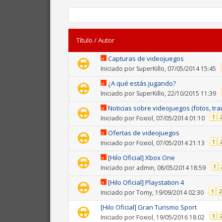
Título
/
Autor
Capturas de videojuegos
Iniciado por
SuperKillo
, 07/05/2014 15:45
¿A qué estás jugando?
Iniciado por
SuperKillo
, 22/10/2015 11:39
Noticias sobre videojuegos (fotos, trail
1
Iniciado por
Foxiol
, 07/05/2014 01:10
Ofertas de videojuegos
1
Iniciado por
Foxiol
, 07/05/2014 21:13
[Hilo Oficial] Xbox One
1
Iniciado por
admin
, 08/05/2014 18:59
[Hilo Oficial] Playstation 4
1
2
Iniciado por
Tomy
, 19/09/2014 02:30
[Hilo Oficial] Gran Turismo Sport
1
Iniciado por
Foxiol
, 19/05/2016 18:02