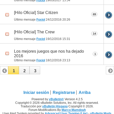
Último mensaje
Foxiol
19/03/2017
15:54
[Hilo Oficial] Star Citizen
69
Último mensaje
Foxiol
24/12/2016
20:26
[Hilo Oficial] The Crew
14
Último mensaje
Foxiol
19/12/2016
15:31
Los mejores juegos que nos ha dejado
1
2016
Último mensaje
Foxiol
18/12/2016
23:13
1
2
3
Iniciar sesión
Registrarse
Arriba
Powered by
vBulletin®
Version 4.2.5
Copyright © 2026 vBulletin Solutions, Inc. All rights reserved.
Traducción por
vBulletin Hispano
Copyright © 2026.
Forum Modifications By
Marco Mamdouh
User Alert System provided by
Advanced User Tagging (Lite)
-
vBulletin Mods