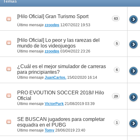
Temas
[Hilo Oficial] Gran Turismo Sport
63
Último mensaje
zzoodps
12/07/2022
19:53
[Hilo Oficial] Lo peor y las rarezas del
5
mundo de los videojuegos
Último mensaje
zzoodps
03/04/2022
23:26
¿Cuál es el mejor simulador de carreras
6
para principiantes?
Último mensaje
JuanCarlos.
15/02/2020
16:14
PRO EVOUTION SOCCER 2018// Hilo
29
Oficial
Último mensaje
VictorPark
21/08/2019
03:39
SE BUSCAN jugadores para completar
1
esquadra en el PUBG
Último mensaje
Tomy
28/06/2019
23:40