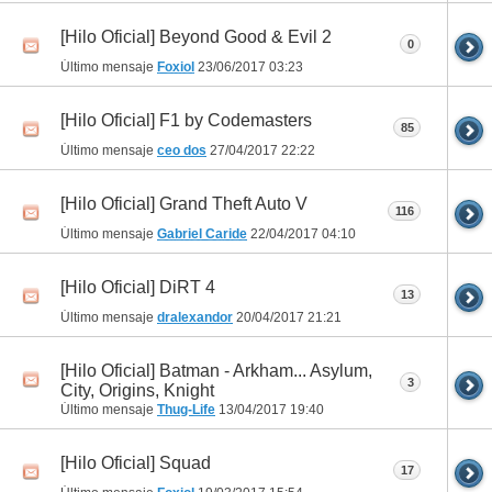
[Hilo Oficial] Beyond Good & Evil 2
0
Último mensaje
Foxiol
23/06/2017
03:23
[Hilo Oficial] F1 by Codemasters
85
Último mensaje
ceo dos
27/04/2017
22:22
[Hilo Oficial] Grand Theft Auto V
116
Último mensaje
Gabriel Caride
22/04/2017
04:10
[Hilo Oficial] DiRT 4
13
Último mensaje
dralexandor
20/04/2017
21:21
[Hilo Oficial] Batman - Arkham... Asylum,
3
City, Origins, Knight
Último mensaje
Thug-Life
13/04/2017
19:40
[Hilo Oficial] Squad
17