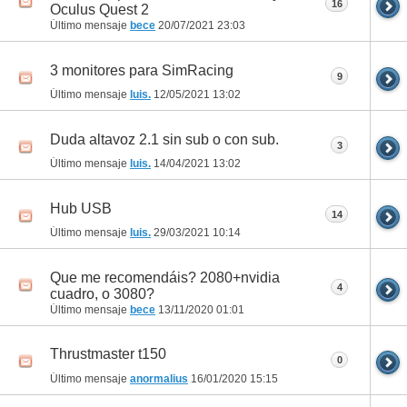
16
Oculus Quest 2
Último mensaje
bece
20/07/2021
23:03
3 monitores para SimRacing
9
Último mensaje
luis.
12/05/2021
13:02
Duda altavoz 2.1 sin sub o con sub.
3
Último mensaje
luis.
14/04/2021
13:02
Hub USB
14
Último mensaje
luis.
29/03/2021
10:14
Que me recomendáis? 2080+nvidia
4
cuadro, o 3080?
Último mensaje
bece
13/11/2020
01:01
Thrustmaster t150
0
Último mensaje
anormalius
16/01/2020
15:15