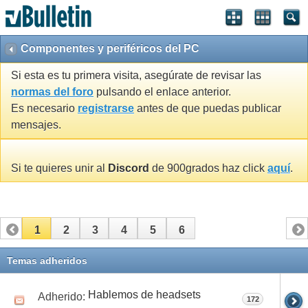
Componentes y periféricos del PC
Si esta es tu primera visita, asegúrate de revisar las
normas del foro
pulsando el enlace anterior.
Es necesario
registrarse
antes de que puedas publicar
mensajes.
Si te quieres unir al
Discord
de 900grados haz click
aquí
.
1
2
3
4
5
6
Temas adheridos
Hablemos de headsets
Adherido:
172