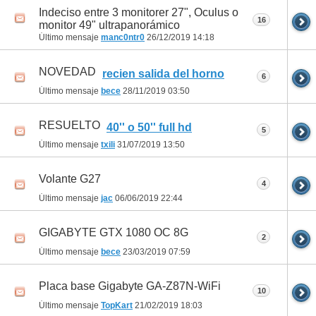
Indeciso entre 3 monitorer 27", Oculus o
16
monitor 49" ultrapanorámico
Último mensaje
manc0ntr0
26/12/2019
14:18
NOVEDAD
recien salida del horno
6
Último mensaje
bece
28/11/2019
03:50
RESUELTO
40'' o 50'' full hd
5
Último mensaje
txili
31/07/2019
13:50
Volante G27
4
Último mensaje
jac
06/06/2019
22:44
GIGABYTE GTX 1080 OC 8G
2
Último mensaje
bece
23/03/2019
07:59
Placa base Gigabyte GA-Z87N-WiFi
10
Último mensaje
TopKart
21/02/2019
18:03