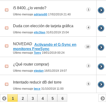
i5 8400, ¿lo vendo?
1
Último mensaje
adrianx80
17/02/2019
21:40
Duda con elección de tarjeta gráfica
4
Último mensaje
eltx3bas
31/01/2019
15:04
NOVEDAD
Activando el G-Sync en
10
monitores FreeSync
Último mensaje
Tomy
19/01/2019
00:24
¿Qué router comprar)
3
Último mensaje
elpolan
16/01/2019
19:07
Intentado reducir dB del torre
5
Último mensaje
bece
31/10/2018
11:00
1
2
3
4
5
6