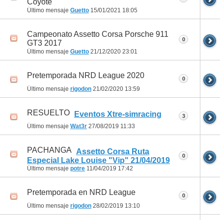
Coyote
Último mensaje
Guetto
15/01/2021
18:05
Campeonato Assetto Corsa Porsche 911
0
GT3 2017
Último mensaje
Guetto
21/12/2020
23:01
Pretemporada NRD League 2020
0
Último mensaje
rigodon
21/02/2020
13:59
RESUELTO
Eventos Xtre-simracing
3
Último mensaje
Wat3r
27/08/2019
11:33
PACHANGA
Assetto Corsa Ruta
0
Especial Lake Louise "Vip" 21/04/2019
Último mensaje
potre
11/04/2019
17:42
Pretemporada en NRD League
0
Último mensaje
rigodon
28/02/2019
13:10