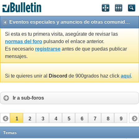
Eventos especiales y anuncios de otras comunidades
Si esta es tu primera visita, asegúrate de revisar las
normas del foro
pulsando el enlace anterior.
Es necesario
registrarse
antes de que puedas publicar
mensajes.
Si te quieres unir al
Discord
de 900grados haz click
aquí
.
Ir a sub-foros
1
2
3
4
5
6
7
8
9
Temas