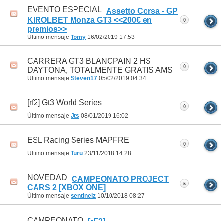
EVENTO ESPECIAL
Assetto Corsa - GP
KIROLBET Monza GT3 <<200€ en
0
premios>>
Último mensaje
Tomy
16/02/2019
17:53
CARRERA GT3 BLANCPAIN 2 HS
0
DAYTONA, TOTALMENTE GRATIS AMS
Último mensaje
Steven17
05/02/2019
04:34
[rf2] Gt3 World Series
0
Último mensaje
Jts
08/01/2019
16:02
ESL Racing Series MAPFRE
0
Último mensaje
Turu
23/11/2018
14:28
NOVEDAD
CAMPEONATO PROJECT
5
CARS 2 [XBOX ONE]
Último mensaje
sentinelz
10/10/2018
08:27
CAMPEONATO