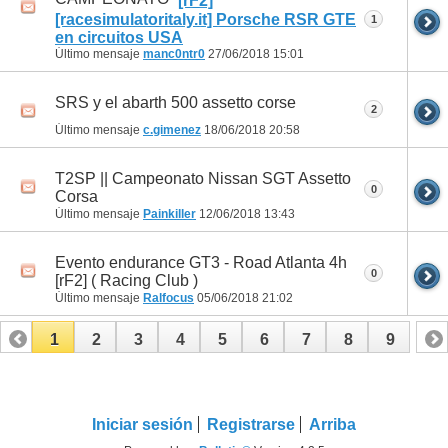
[rF2]
[racesimulatoritaly.it] Porsche RSR GTE
1
en circuitos USA
Último mensaje
manc0ntr0
27/06/2018
15:01
SRS y el abarth 500 assetto corse
2
Último mensaje
c.gimenez
18/06/2018
20:58
T2SP || Campeonato Nissan SGT Assetto
0
Corsa
Último mensaje
Painkiller
12/06/2018
13:43
Evento endurance GT3 - Road Atlanta 4h
0
[rF2] ( Racing Club )
Último mensaje
Ralfocus
05/06/2018
21:02
1
2
3
4
5
6
7
8
9
Iniciar sesión
Registrarse
Arriba