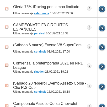
Oferta 75% iRacing por tiempo limitado
0
Último mensaje
rafatomate
15/08/2022
23:56
CAMPEONATO F3 CIRCUITOS
0
ESPAÑOLES
Último mensaje
persival
30/11/2021
18:32
(Sábado 6 marzo) Evento V8 SuperCars
0
Último mensaje
sentinelz
01/03/2021
17:50
Comienza la pretemporada 2021 en NRD
0
League
Último mensaje
rigodon
28/02/2021
19:02
[Sábado 20 febrero] Evento Assetto Corsa -
0
Clio R.S Cup
Último mensaje
sentinelz
13/02/2021
18:18
Campeonato Assetto Corsa Chevrolet
0