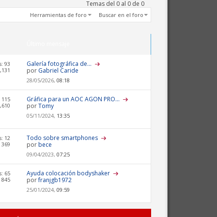
Temas del 0 al 0 de 0
Herramientas de foro
Buscar en el foro
Último mensaje
Galería fotográfica de...
: 93
,131
por
Gabriel Caride
28/05/2026,
08:18
Gráfica para un AOC AGON PRO...
 115
,610
por
Tomy
05/11/2024,
13:35
Todo sobre smartphones
: 12
 369
por
bece
09/04/2023,
07:25
Ayuda colocación bodyshaker
: 65
 845
por
franjgb1972
25/01/2024,
09:59