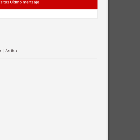
isitas
Último mensaje
o
|
Arriba