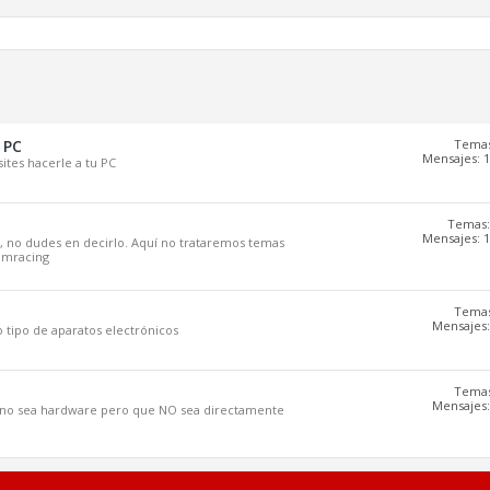
 PC
Temas
Mensajes: 1
tes hacerle a tu PC
Temas:
Mensajes: 1
, no dudes en decirlo. Aquí no trataremos temas
simracing
Temas
Mensajes:
tipo de aparatos electrónicos
Temas
Mensajes:
e no sea hardware pero que NO sea directamente