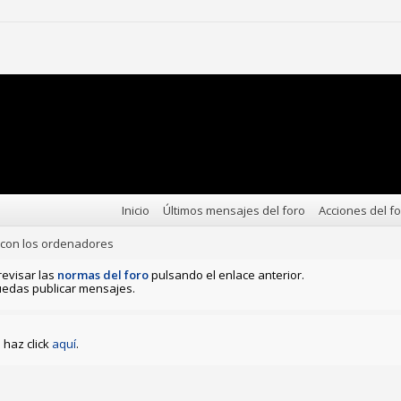
Inicio
Últimos mensajes del foro
Acciones del f
 con los ordenadores
revisar las
normas del foro
pulsando el enlace anterior.
edas publicar mensajes.
haz click
aquí
.