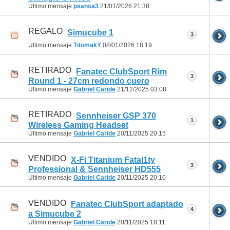
Último mensaje
psansa3
21/01/2026
21:38
REGALO
Simucube 1
3
Último mensaje
TitomakY
08/01/2026
18:19
RETIRADO
Fanatec ClubSport Rim
3
Round 1 - 27cm redondo cuero
Último mensaje
Gabriel Caride
21/12/2025
03:08
RETIRADO
Sennheiser GSP 370
1
Wireless Gaming Headset
Último mensaje
Gabriel Caride
20/11/2025
20:15
VENDIDO
X-Fi Titanium Fatal1ty
3
Professional & Sennheiser HD555
Último mensaje
Gabriel Caride
20/11/2025
20:10
VENDIDO
Fanatec ClubSport adaptado
4
a Simucube 2
Último mensaje
Gabriel Caride
20/11/2025
18:11