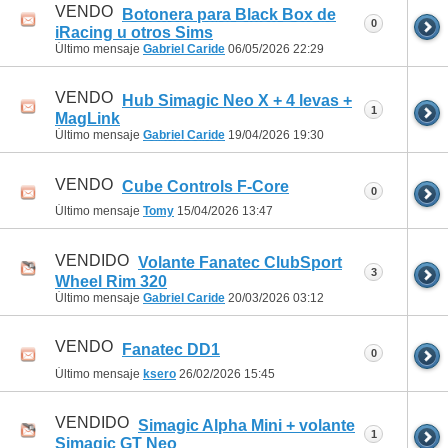
VENDO
Botonera para Black Box de
0
iRacing u otros Sims
Último mensaje
Gabriel Caride
06/05/2026
22:29
VENDO
Hub Simagic Neo X + 4 levas +
1
MagLink
Último mensaje
Gabriel Caride
19/04/2026
19:30
VENDO
Cube Controls F-Core
0
Último mensaje
Tomy
15/04/2026
13:47
VENDIDO
Volante Fanatec ClubSport
3
Wheel Rim 320
Último mensaje
Gabriel Caride
20/03/2026
03:12
VENDO
Fanatec DD1
0
Último mensaje
ksero
26/02/2026
15:45
VENDIDO
Simagic Alpha Mini + volante
1
Simagic GT Neo