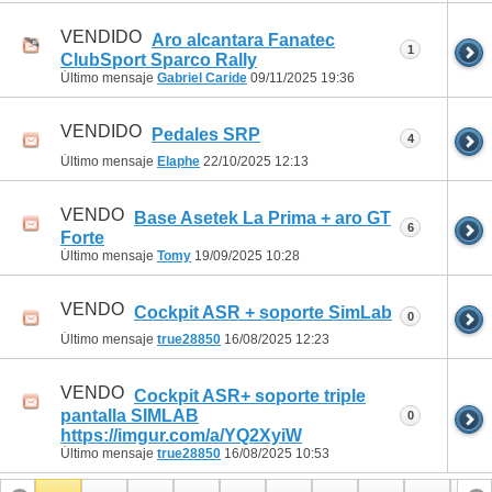
VENDIDO
Aro alcantara Fanatec
1
ClubSport Sparco Rally
Último mensaje
Gabriel Caride
09/11/2025
19:36
VENDIDO
Pedales SRP
4
Último mensaje
Elaphe
22/10/2025
12:13
VENDO
Base Asetek La Prima + aro GT
6
Forte
Último mensaje
Tomy
19/09/2025
10:28
VENDO
Cockpit ASR + soporte SimLab
0
Último mensaje
true28850
16/08/2025
12:23
VENDO
Cockpit ASR+ soporte triple
pantalla SIMLAB
0
https://imgur.com/a/YQ2XyiW
Último mensaje
true28850
16/08/2025
10:53