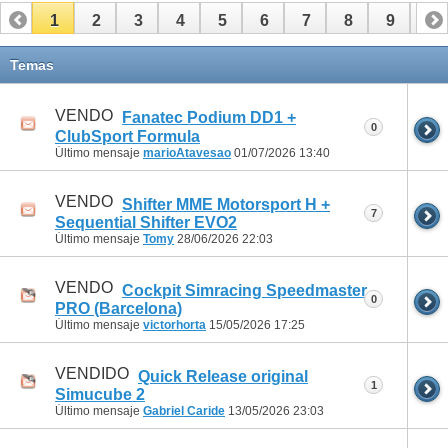
1
2
3
4
5
6
7
8
9
10
11
12
13
14
15
16
17
Temas
VENDO
Fanatec Podium DD1 +
0
ClubSport Formula
Último mensaje
marioAtavesao
01/07/2026
13:40
VENDO
Shifter MME Motorsport H +
7
Sequential Shifter EVO2
Último mensaje
Tomy
28/06/2026
22:03
VENDO
Cockpit Simracing Speedmaster
0
PRO (Barcelona)
Último mensaje
victorhorta
15/05/2026
17:25
VENDIDO
Quick Release original
1
Simucube 2
Último mensaje
Gabriel Caride
13/05/2026
23:03