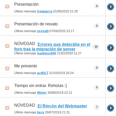
Presentación
0
Último mensaje
franluarca
01/06/2020
21:35
Presentación de novato
0
Último mensaje
seyeulb
07/04/2020
23:17
NOVEDAD
Errores que detectéis en el
30
foro tras la migración de server
Último mensaje
madness666
21/02/2020
11:27
Me presento
0
Último mensaje
avdDLT
31/10/2019
20:24
Tiempo sin entrar. Reholas :)
0
Último mensaje
Winter
30/08/2019
22:12
NOVEDAD
El Rincón del Webmaster
7
Último mensaje
bece
26/07/2019
21:31