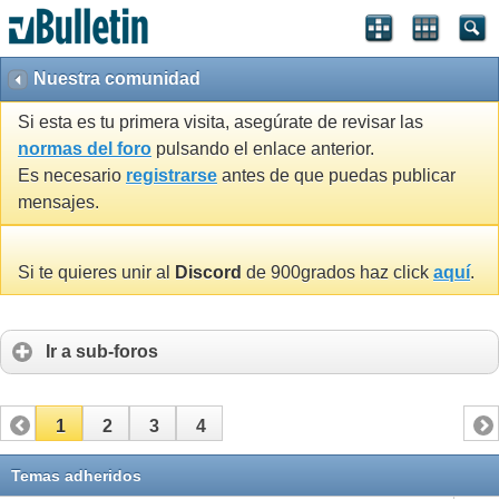
Nuestra comunidad
Si esta es tu primera visita, asegúrate de revisar las
normas del foro
pulsando el enlace anterior.
Es necesario
registrarse
antes de que puedas publicar
mensajes.
Si te quieres unir al
Discord
de 900grados haz click
aquí
.
Ir a sub-foros
1
2
3
4
Temas adheridos