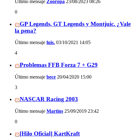
Último mensaje
Zooropa
23/08/2023
08:26
0
GP Legends, GT Legends y Montjuic. ¿Vale
la pena?
Último mensaje
luis.
03/10/2021
14:05
4
Problemas FFB Forza 7 + G29
Último mensaje
bece
20/04/2020
15:00
3
NASCAR Racing 2003
Último mensaje
Martins
25/09/2019
23:42
0
[Hilo Oficial] KartKraft