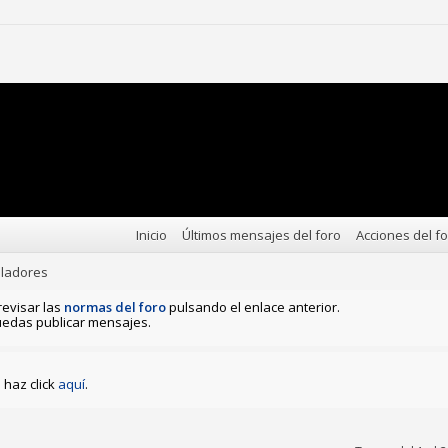
Inicio
Últimos mensajes del foro
Acciones del f
uladores
revisar las
normas del foro
pulsando el enlace anterior.
edas publicar mensajes.
haz click
aquí
.