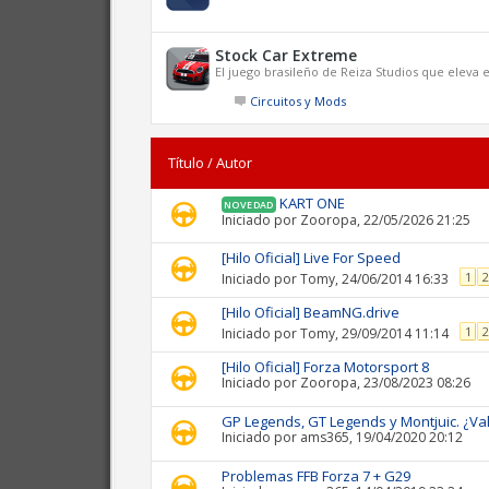
Stock Car Extreme
El juego brasileño de Reiza Studios que eleva 
Circuitos y Mods
Título
/
Autor
KART ONE
NOVEDAD
Iniciado por
Zooropa
, 22/05/2026 21:25
[Hilo Oficial] Live For Speed
1
2
Iniciado por
Tomy
, 24/06/2014 16:33
[Hilo Oficial] BeamNG.drive
1
2
Iniciado por
Tomy
, 29/09/2014 11:14
[Hilo Oficial] Forza Motorsport 8
Iniciado por
Zooropa
, 23/08/2023 08:26
GP Legends, GT Legends y Montjuic. ¿Va
Iniciado por
ams365
, 19/04/2020 20:12
Problemas FFB Forza 7 + G29