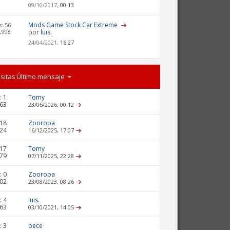
09/10/2017,
00:13
Mods Game Stock Car Extreme
: 56
,998
por
luis.
24/04/2021,
16:27
isitas
Último mensaje
:
1
Tomy
363
23/05/2026,
00:12
18
Zooropa
924
16/12/2025,
17:07
17
Tomy
079
07/11/2025,
22:28
:
0
Zooropa
602
23/08/2023,
08:26
:
4
luis.
963
03/10/2021,
14:05
:
3
bece