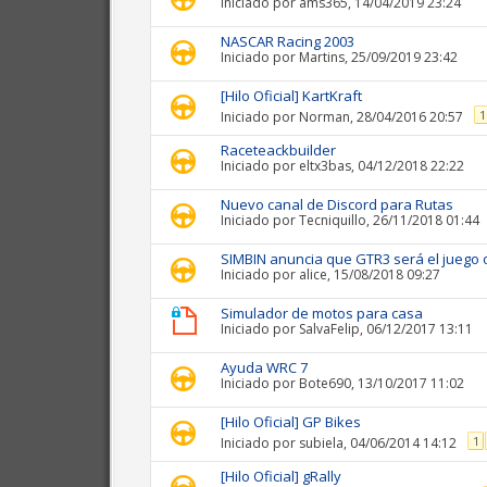
Iniciado por
ams365
, 14/04/2019 23:24
NASCAR Racing 2003
Iniciado por
Martins
, 25/09/2019 23:42
[Hilo Oficial] KartKraft
1
Iniciado por
Norman
, 28/04/2016 20:57
Raceteackbuilder
Iniciado por
eltx3bas
, 04/12/2018 22:22
Nuevo canal de Discord para Rutas
Iniciado por
Tecniquillo
, 26/11/2018 01:44
SIMBIN anuncia que GTR3 será el juego o
Iniciado por
alice
, 15/08/2018 09:27
Simulador de motos para casa
Iniciado por
SalvaFelip
, 06/12/2017 13:11
Ayuda WRC 7
Iniciado por
Bote690
, 13/10/2017 11:02
[Hilo Oficial] GP Bikes
1
Iniciado por
subiela
, 04/06/2014 14:12
[Hilo Oficial] gRally