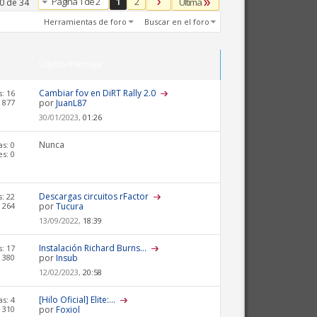
Página 1 de 2
1
2
Última
20 de 34
Herramientas de foro
Buscar en el foro
Último mensaje
Cambiar fov en DiRT Rally 2.0
: 16
 877
por
JuanL87
30/01/2023,
01:26
Nunca
s: 0
s: 0
Descargas circuitos rFactor
: 22
 264
por
Tucura
13/09/2022,
18:39
Instalación Richard Burns...
: 17
 380
por
Insub
12/02/2023,
20:58
[Hilo Oficial] Elite:...
s: 4
 310
por
Foxiol