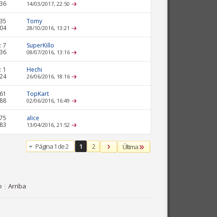
536
14/03/2017,
22:50
35
Tomy
804
28/10/2016,
13:21
:
7
SuperKillo
836
08/07/2016,
13:16
:
1
Hechi
024
26/06/2016,
18:16
61
TopKart
188
02/06/2016,
16:49
75
alice
283
13/04/2016,
21:52
Página 1 de 2
1
2
Última
o
|
Arriba