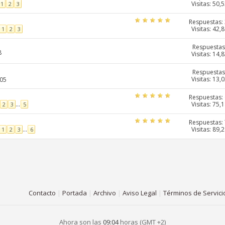
Visitas: 50,
1
2
3
Respuestas:
Visitas: 42,
1
2
3
Respuestas
8
Visitas: 14,
Respuestas
Visitas: 13,
:05
Respuestas:
Visitas: 75,
...
2
3
5
Respuestas:
Visitas: 89,
...
1
2
3
6
Contacto
|
Portada
|
Archivo
|
Aviso Legal
|
Términos de Servici
Ahora son las
09:04
horas (GMT +2)