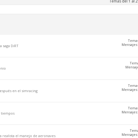
Temas del 1 al 
Temas
Mensajes:
a saga DiRT
Tema
Mensaje
enio
Temas
Mensajes:
después en el simracing
Temas
Mensajes:
s tiempos
Tema
Mensajes:
a realista el manejo de aeronaves