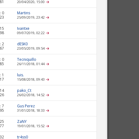
681
20/04/2020,
15:00
:
0
Martins
923
25/09/2019,
23:42
15
Ivantxe
798
09/07/2019,
02:22
:
2
dESK0
767
23/05/2019,
09:54
:
0
Tecniquillo
185
26/11/2018,
01:44
:
1
luis.
417
15/08/2018,
09:43
14
pako_Ct
526
26/02/2018,
14:52
:
7
Gus Perez
895
31/01/2018,
18:33
25
ZaNY
677
19/01/2018,
15:52
32
tr4ss0