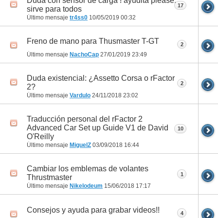
Duda con sensor de carga ! ayudita please,
17
sirve para todos
Último mensaje
tr4ss0
10/05/2019
00:32
Freno de mano para Thusmaster T-GT
2
Último mensaje
NachoCap
27/01/2019
23:49
Duda existencial: ¿Assetto Corsa o rFactor
2
2?
Último mensaje
Vardulo
24/11/2018
23:02
Traducción personal del rFactor 2
Advanced Car Set up Guide V1 de David
10
O'Reilly
Último mensaje
MiguelZ
03/09/2018
16:44
Cambiar los emblemas de volantes
1
Thrustmaster
Último mensaje
Nikelodeum
15/06/2018
17:17
Consejos y ayuda para grabar videos!!
4