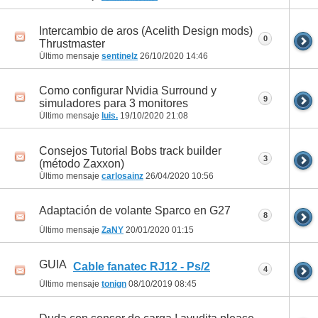
Intercambio de aros (Acelith Design mods)
0
Thrustmaster
Último mensaje
sentinelz
26/10/2020
14:46
Como configurar Nvidia Surround y
9
simuladores para 3 monitores
Último mensaje
luis.
19/10/2020
21:08
Consejos Tutorial Bobs track builder
3
(método Zaxxon)
Último mensaje
carlosainz
26/04/2020
10:56
Adaptación de volante Sparco en G27
8
Último mensaje
ZaNY
20/01/2020
01:15
GUIA
Cable fanatec RJ12 - Ps/2
4
Último mensaje
tonign
08/10/2019
08:45