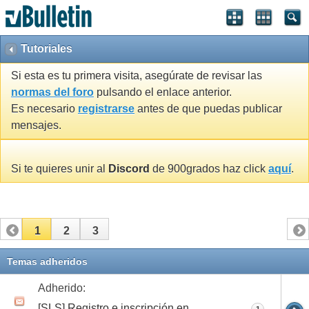
Tutoriales
Si esta es tu primera visita, asegúrate de revisar las
normas del foro
pulsando el enlace anterior.
Es necesario
registrarse
antes de que puedas publicar
mensajes.
Si te quieres unir al
Discord
de 900grados haz click
aquí
.
1
2
3
Temas adheridos
Adherido:
[SLS] Registro e inscripción en
1