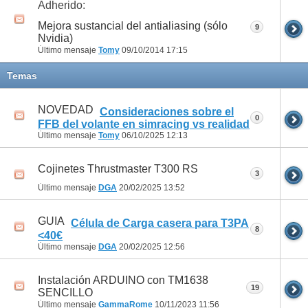
Adherido:
Mejora sustancial del antialiasing (sólo
9
Nvidia)
Último mensaje
Tomy
09/10/2014
17:15
Temas
NOVEDAD
Consideraciones sobre el
0
FFB del volante en simracing vs realidad
Último mensaje
Tomy
06/10/2025
12:13
Cojinetes Thrustmaster T300 RS
3
Último mensaje
DGA
20/02/2025
13:52
GUIA
Célula de Carga casera para T3PA
8
<40€
Último mensaje
DGA
20/02/2025
12:56
Instalación ARDUINO con TM1638
19
SENCILLO
Último mensaje
GammaRome
10/11/2023
11:56