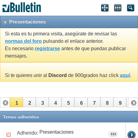
Presentaciones
Si esta es tu primera visita, asegúrate de revisar las
normas del foro
pulsando el enlace anterior.
Es necesario
registrarse
antes de que puedas publicar
mensajes.
Si te quieres unir al
Discord
de 900grados haz click
aquí
.
1
2
3
4
5
6
7
8
9
10
11
12
13
14
15
16
17
Temas adheridos
Presentaciones
Adherido:
533