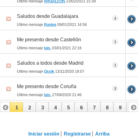
Último mensaje
mfran12195
23/02/2021
15:39
Saludos desde Guadalajara
2
Último mensaje
Ronins
09/01/2021
16:56
Me presento desde Castellón
1
Último mensaje
luis.
03/01/2021
22:16
Saludos a todos desde Madrid
1
Último mensaje
Qxxik
13/11/2020
18:07
Me presento desde Coruña
2
Último mensaje
luis.
27/08/2020
21:46
1
2
3
4
5
6
7
8
9
10
11
12
13
14
15
16
17
Iniciar sesión
Registrarse
Arriba