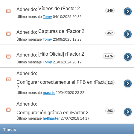
Vídeos de rFactor 2
Adherido:
249
Último mensaje
Tomy
04/10/2025
20:35
Capturas de rFactor 2
Adherido:
457
Último mensaje
Tomy
23/09/2025
12:23
[Hilo Oficial] rFactor 2
Adherido:
4,476
Último mensaje
Tomy
21/03/2024
20:17
Adherido:
Configurar correctamente el FFB en rFactor
113
2
Último mensaje
mauris
29/04/2020
23:22
Adherido:
263
Configuración gráfica en rFactor 2
Último mensaje
hellhaster
27/07/2018
14:17
Temas