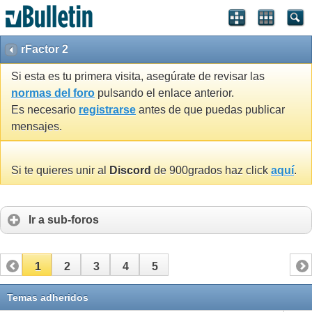
rFactor 2
Si esta es tu primera visita, asegúrate de revisar las
normas del foro
pulsando el enlace anterior.
Es necesario
registrarse
antes de que puedas publicar
mensajes.
Si te quieres unir al
Discord
de 900grados haz click
aquí
.
Ir a sub-foros
1
2
3
4
5
Temas adheridos