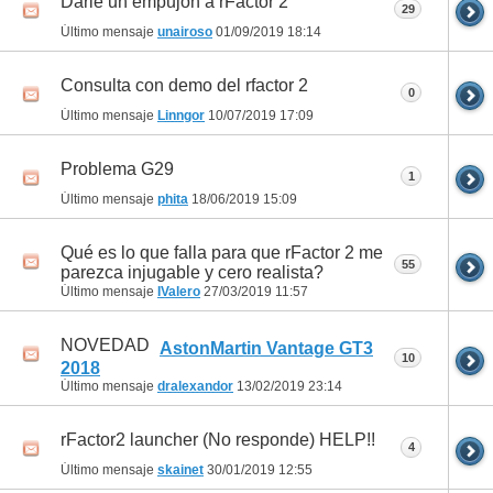
Darle un empujón a rFactor 2
29
Último mensaje
unairoso
01/09/2019
18:14
Consulta con demo del rfactor 2
0
Último mensaje
Linngor
10/07/2019
17:09
Problema G29
1
Último mensaje
phita
18/06/2019
15:09
Qué es lo que falla para que rFactor 2 me
55
parezca injugable y cero realista?
Último mensaje
IValero
27/03/2019
11:57
NOVEDAD
AstonMartin Vantage GT3
10
2018
Último mensaje
dralexandor
13/02/2019
23:14
rFactor2 launcher (No responde) HELP!!
4
Último mensaje
skainet
30/01/2019
12:55