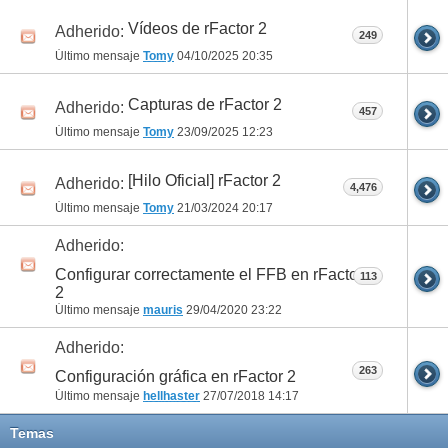
Vídeos de rFactor 2
Adherido:
249
Último mensaje
Tomy
04/10/2025
20:35
Capturas de rFactor 2
Adherido:
457
Último mensaje
Tomy
23/09/2025
12:23
[Hilo Oficial] rFactor 2
Adherido:
4,476
Último mensaje
Tomy
21/03/2024
20:17
Adherido:
Configurar correctamente el FFB en rFactor
113
2
Último mensaje
mauris
29/04/2020
23:22
Adherido:
263
Configuración gráfica en rFactor 2
Último mensaje
hellhaster
27/07/2018
14:17
Temas