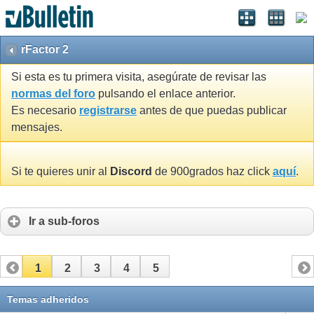
rFactor 2
Si esta es tu primera visita, asegúrate de revisar las
normas del foro
pulsando el enlace anterior.
Es necesario
registrarse
antes de que puedas publicar
mensajes.
Si te quieres unir al
Discord
de 900grados haz click
aquí
.
Ir a sub-foros
1
2
3
4
5
Temas adheridos