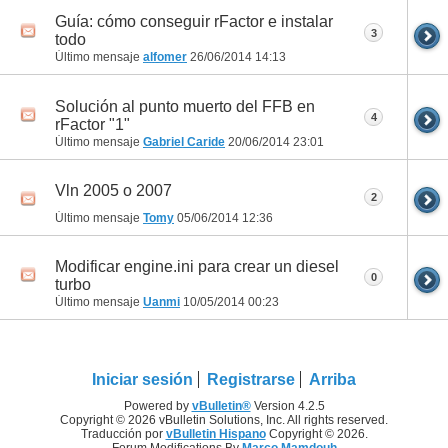
Guía: cómo conseguir rFactor e instalar
3
todo
Último mensaje
alfomer
26/06/2014
14:13
Solución al punto muerto del FFB en
4
rFactor "1"
Último mensaje
Gabriel Caride
20/06/2014
23:01
Vln 2005 o 2007
2
Último mensaje
Tomy
05/06/2014
12:36
Modificar engine.ini para crear un diesel
0
turbo
Último mensaje
Uanmi
10/05/2014
00:23
Iniciar sesión
Registrarse
Arriba
Powered by
vBulletin®
Version 4.2.5
Copyright © 2026 vBulletin Solutions, Inc. All rights reserved.
Traducción por
vBulletin Hispano
Copyright © 2026.
Forum Modifications By
Marco Mamdouh