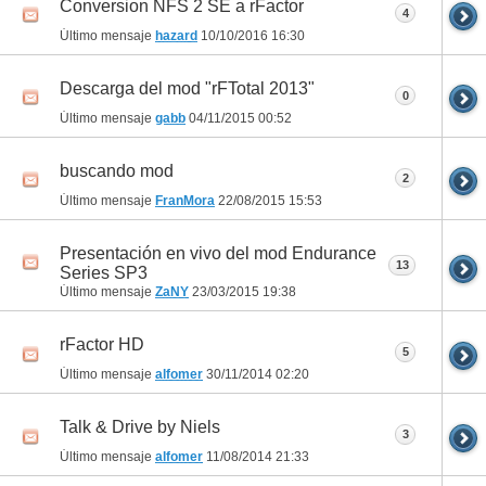
Conversion NFS 2 SE a rFactor
4
Último mensaje
hazard
10/10/2016
16:30
Descarga del mod "rFTotal 2013"
0
Último mensaje
gabb
04/11/2015
00:52
buscando mod
2
Último mensaje
FranMora
22/08/2015
15:53
Presentación en vivo del mod Endurance
13
Series SP3
Último mensaje
ZaNY
23/03/2015
19:38
rFactor HD
5
Último mensaje
alfomer
30/11/2014
02:20
Talk & Drive by Niels
3
Último mensaje
alfomer
11/08/2014
21:33