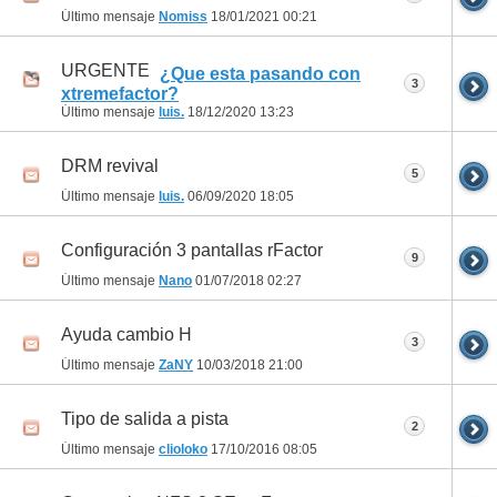
Último mensaje
Nomiss
18/01/2021
00:21
URGENTE
¿Que esta pasando con
3
xtremefactor?
Último mensaje
luis.
18/12/2020
13:23
DRM revival
5
Último mensaje
luis.
06/09/2020
18:05
Configuración 3 pantallas rFactor
9
Último mensaje
Nano
01/07/2018
02:27
Ayuda cambio H
3
Último mensaje
ZaNY
10/03/2018
21:00
Tipo de salida a pista
2
Último mensaje
clioloko
17/10/2016
08:05