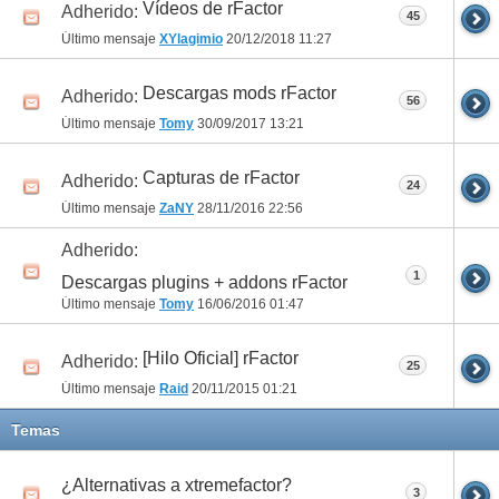
Vídeos de rFactor
Adherido:
45
Último mensaje
XYlagimio
20/12/2018
11:27
Descargas mods rFactor
Adherido:
56
Último mensaje
Tomy
30/09/2017
13:21
Capturas de rFactor
Adherido:
24
Último mensaje
ZaNY
28/11/2016
22:56
Adherido:
1
Descargas plugins + addons rFactor
Último mensaje
Tomy
16/06/2016
01:47
[Hilo Oficial] rFactor
Adherido:
25
Último mensaje
Raid
20/11/2015
01:21
Temas
¿Alternativas a xtremefactor?
3