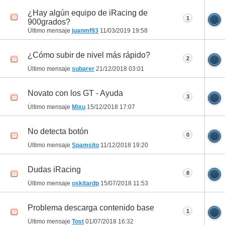
¿Hay algún equipo de iRacing de
1
900grados?
Último mensaje
juanmf93
11/03/2019
19:58
¿Cómo subir de nivel más rápido?
2
Último mensaje
subarer
21/12/2018
03:01
Novato con los GT - Ayuda
3
Último mensaje
Mixu
15/12/2018
17:07
No detecta botón
0
Último mensaje
Spamsito
11/12/2018
19:20
Dudas iRacing
8
Último mensaje
oskitardp
15/07/2018
11:53
Problema descarga contenido base
1
Último mensaje
Tost
01/07/2018
16:32