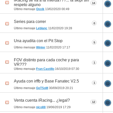
iRacing se va a la mierda???... la skipi sin
14
respeto alguno
Último mensaje
Qxxik
13/02/2020
00:49
Series para correr
0
Último mensaje
Leblanc
11/02/2020
19:28
Una ayudita con el Pit Stop
5
Último mensaje
Winter
11/02/2020
17:17
FOV distinto para cada coche y para
1
VR???
Último mensaje
Fran Castillo
16/10/2019
07:30
Ayuda con irffb y Base Fanatec V2.5
1
Último mensaje
GoTSoM
30/09/2019
20:21
Venta cuenta iRacing... ¿legal?
12
Último mensaje
nico88
19/06/2019
17:29