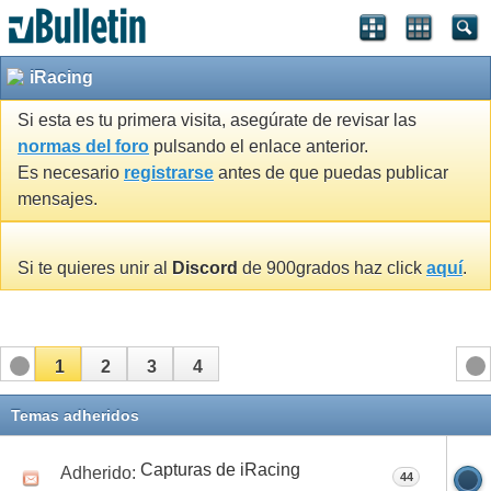
iRacing
Si esta es tu primera visita, asegúrate de revisar las
normas del foro
pulsando el enlace anterior.
Es necesario
registrarse
antes de que puedas publicar
mensajes.
Si te quieres unir al
Discord
de 900grados haz click
aquí
.
1
2
3
4
Temas adheridos
Capturas de iRacing
Adherido:
44