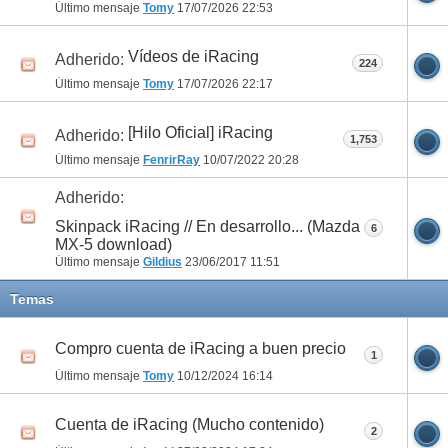
Último mensaje
Tomy
17/07/2026
22:53
Vídeos de iRacing
Adherido:
224
Último mensaje
Tomy
17/07/2026
22:17
[Hilo Oficial] iRacing
Adherido:
1,753
Último mensaje
FenrirRay
10/07/2022
20:28
Adherido:
Skinpack iRacing // En desarrollo... (Mazda
6
MX-5 download)
Último mensaje
Gildius
23/06/2017
11:51
Temas
Compro cuenta de iRacing a buen precio
1
Último mensaje
Tomy
10/12/2024
16:14
Cuenta de iRacing (Mucho contenido)
2