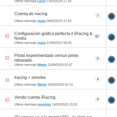
Último mensaje
Luchi
27/03/2024
17:34
Cuenta de iracing
7
Último mensaje
manu
08/02/2023
21:50
Configuración gráfica perfecta // iRacing &
57
Nvidia
Último mensaje
manu
21/09/2022
00:45
Piloto experimentado versus piloto
0
retrasado.
Último mensaje
Winter
11/06/2020
01:07
Iracing + simvibe
4
Último mensaje
Winter
16/03/2020
02:14
Vendo cuenta iRacing
0
Último mensaje
overdoze
14/02/2020
23:20