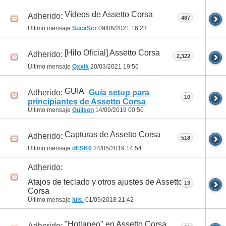
Vídeos de Assetto Corsa
Adherido:
487
Último mensaje
SucaScr
09/06/2021
16:23
[Hilo Oficial] Assetto Corsa
Adherido:
2,322
Último mensaje
Qxxik
20/03/2021
19:56
GUIA
Adherido:
Guía setup para
10
principiantes de Assetto Corsa
Último mensaje
Güilson
14/09/2019
00:50
Capturas de Assetto Corsa
Adherido:
518
Último mensaje
dESK0
24/05/2019
14:54
Adherido:
Atajos de teclado y otros ajustes de Assetto
13
Corsa
Último mensaje
luis.
01/09/2018
21:42
"Hotlapeo" en Assetto Corsa
Adherido: