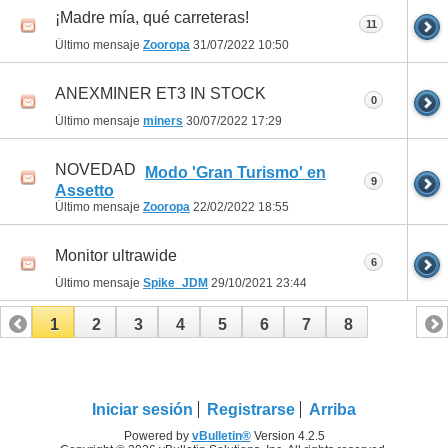
¡Madre mía, qué carreteras!
11
Último mensaje
Zooropa
31/07/2022
10:50
ANEXMINER ET3 IN STOCK
0
Último mensaje
miners
30/07/2022
17:29
NOVEDAD
Modo 'Gran Turismo' en
9
Assetto
Último mensaje
Zooropa
22/02/2022
18:55
Monitor ultrawide
6
Último mensaje
Spike_JDM
29/10/2021
23:44
1
2
3
4
5
6
7
8
Iniciar sesión
Registrarse
Arriba
Powered by
vBulletin®
Version 4.2.5