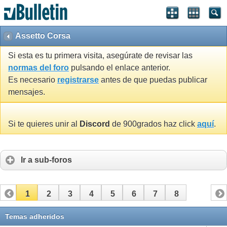
Assetto Corsa
Si esta es tu primera visita, asegúrate de revisar las
normas del foro
pulsando el enlace anterior.
Es necesario
registrarse
antes de que puedas publicar
mensajes.
Si te quieres unir al
Discord
de 900grados haz click
aquí
.
Ir a sub-foros
1
2
3
4
5
6
7
8
Temas adheridos