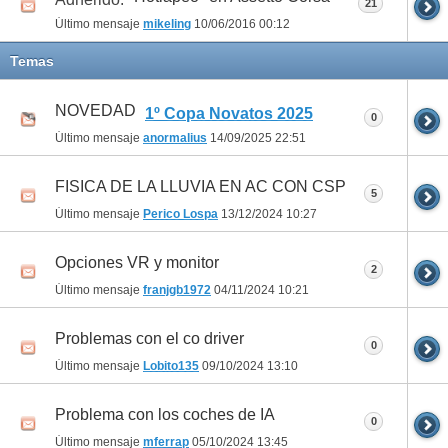
21
Último mensaje
mikeling
10/06/2016
00:12
Temas
NOVEDAD
1º Copa Novatos 2025
0
Último mensaje
anormalius
14/09/2025
22:51
FISICA DE LA LLUVIA EN AC CON CSP
5
Último mensaje
Perico Lospa
13/12/2024
10:27
Opciones VR y monitor
2
Último mensaje
franjgb1972
04/11/2024
10:21
Problemas con el co driver
0
Último mensaje
Lobito135
09/10/2024
13:10
Problema con los coches de IA
0
Último mensaje
mferrap
05/10/2024
13:45