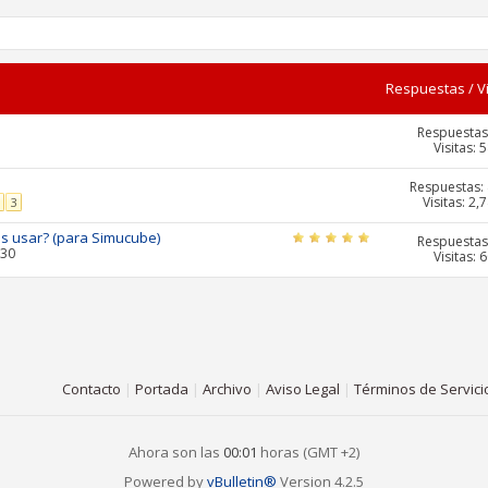
Respuestas
/
V
Respuestas
Visitas: 
Respuestas:
Visitas: 2,
3
os usar? (para Simucube)
Respuestas
:30
Visitas: 
Contacto
|
Portada
|
Archivo
|
Aviso Legal
|
Términos de Servici
Ahora son las
00:01
horas (GMT +2)
Powered by
vBulletin®
Version 4.2.5