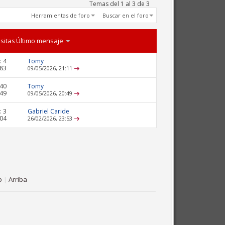
Temas del 1 al 3 de 3
Herramientas de foro
Buscar en el foro
isitas
Último mensaje
:
4
Tomy
583
09/05/2026,
21:11
40
Tomy
749
09/05/2026,
20:49
:
3
Gabriel Caride
604
26/02/2026,
23:53
o
|
Arriba