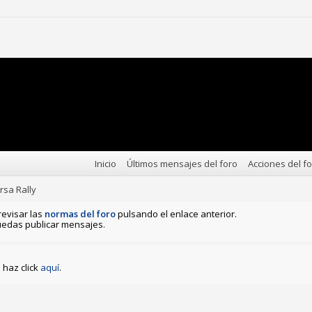
Inicio
Últimos mensajes del foro
Acciones del f
rsa Rally
revisar las
normas del foro
pulsando el enlace anterior.
edas publicar mensajes.
haz click
aquí
.