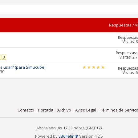
Respuestas
/
V
Respuestas
Visitas: 
Respuestas:
Visitas: 2,
3
os usar? (para Simucube)
Respuestas
:30
Visitas: 
Contacto
|
Portada
|
Archivo
|
Aviso Legal
|
Términos de Servici
Ahora son las
17:33
horas (GMT +2)
Powered by
vBulletin®
Version 4.2.5