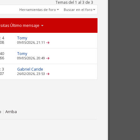
Temas del 1 al 3 de 3
Herramientas de foro
Buscar en el foro
isitas
Último mensaje
:
4
Tomy
608
09/05/2026,
21:11
40
Tomy
766
09/05/2026,
20:49
:
3
Gabriel Caride
607
26/02/2026,
23:53
o
|
Arriba