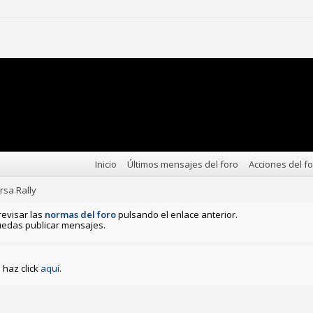
Inicio
Últimos mensajes del foro
Acciones del f
rsa Rally
revisar las
normas del foro
pulsando el enlace anterior.
edas publicar mensajes.
haz click
aquí
.