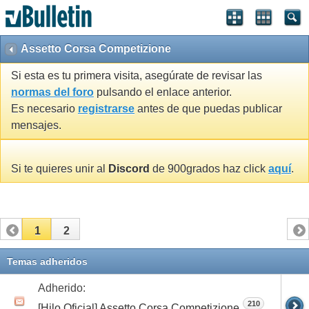
Assetto Corsa Competizione
Si esta es tu primera visita, asegúrate de revisar las
normas del foro
pulsando el enlace anterior.
Es necesario
registrarse
antes de que puedas publicar
mensajes.
Si te quieres unir al
Discord
de 900grados haz click
aquí
.
1
2
Temas adheridos
Adherido:
210
[Hilo Oficial] Assetto Corsa Competizione