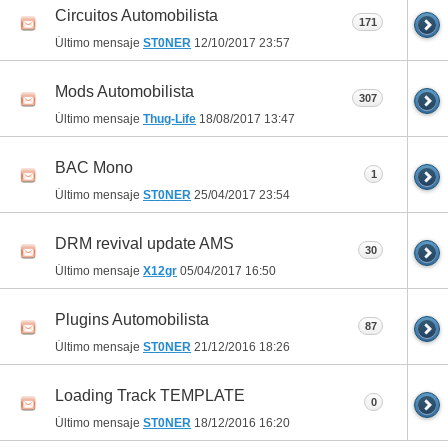
Circuitos Automobilista
171
Último mensaje
ST0NER
12/10/2017
23:57
Mods Automobilista
307
Último mensaje
Thug-Life
18/08/2017
13:47
BAC Mono
1
Último mensaje
ST0NER
25/04/2017
23:54
DRM revival update AMS
30
Último mensaje
X12gr
05/04/2017
16:50
Plugins Automobilista
87
Último mensaje
ST0NER
21/12/2016
18:26
Loading Track TEMPLATE
0
Último mensaje
ST0NER
18/12/2016
16:20