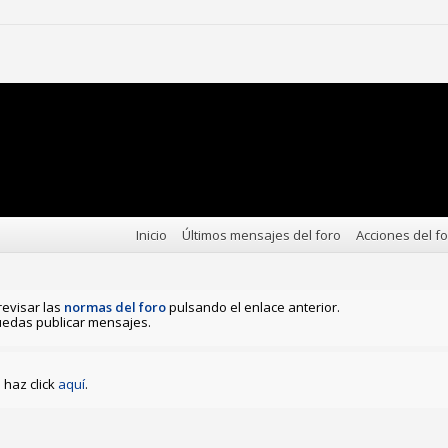
Inicio
Últimos mensajes del foro
Acciones del f
revisar las
normas del foro
pulsando el enlace anterior.
edas publicar mensajes.
haz click
aquí
.