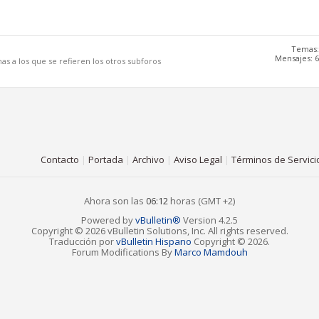
Temas:
Mensajes: 6
s a los que se refieren los otros subforos
Contacto
|
Portada
|
Archivo
|
Aviso Legal
|
Términos de Servici
Ahora son las
06:12
horas (GMT +2)
Powered by
vBulletin®
Version 4.2.5
Copyright © 2026 vBulletin Solutions, Inc. All rights reserved.
Traducción por
vBulletin Hispano
Copyright © 2026.
Forum Modifications By
Marco Mamdouh