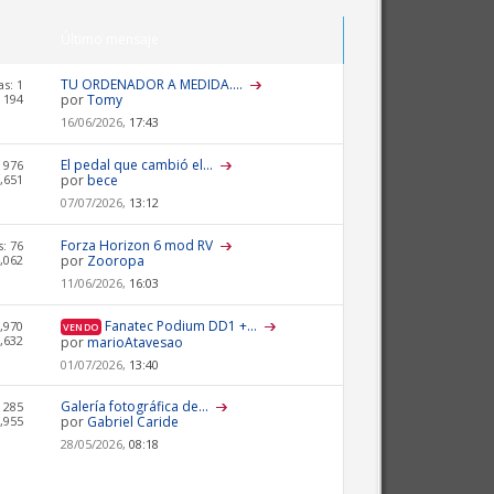
Último mensaje
TU ORDENADOR A MEDIDA....
s: 1
 194
por
Tomy
16/06/2026,
17:43
El pedal que cambió el...
 976
,651
por
bece
07/07/2026,
13:12
Forza Horizon 6 mod RV
: 76
,062
por
Zooropa
11/06/2026,
16:03
Fanatec Podium DD1 +...
,970
VENDO
,632
por
marioAtavesao
01/07/2026,
13:40
Galería fotográfica de...
 285
,955
por
Gabriel Caride
28/05/2026,
08:18