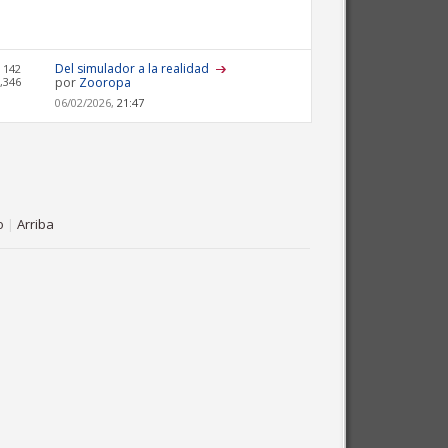
Del simulador a la realidad
 142
,346
por
Zooropa
06/02/2026,
21:47
o
|
Arriba