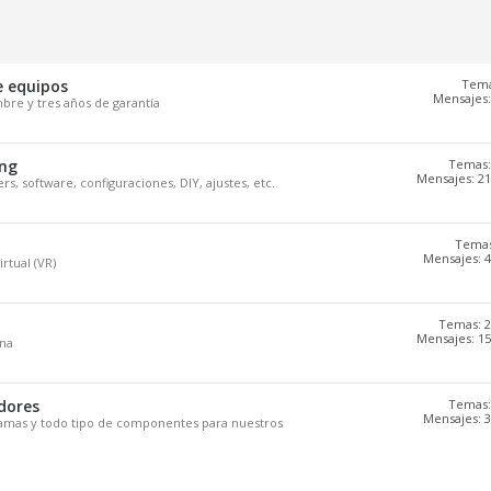
 equipos
Tema
Mensajes:
bre y tres años de garantía
ing
Temas:
Mensajes: 21
rs, software, configuraciones, DIY, ajustes, etc.
Temas
Mensajes: 4
rtual (VR)
Temas: 2
Mensajes: 15
ana
dores
Temas:
Mensajes: 3
ramas y todo tipo de componentes para nuestros