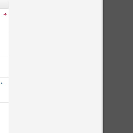
.
+...