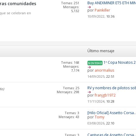
Buy ANEXMINER ET5 ETH MI
otras comunidades
Temas: 251
Mensajes:
por
Painkiller
5,132
que se celebran en
10/09/2022,
10:36
Último mensaje
1º Copa Novatos 
Temas: 168
NOVEDAD
Mensajes:
por
anormalius
7,174
14/09/2025,
22:51
RV y nombres de pilotos sob
Temas: 25
do)
Mensajes: 298
por
franjgb1972
11/11/2024,
10:28
[Hilo Oficial] Assetto Corsa..
Temas: 3
Mensajes: 43
por
Tomy
03/08/2026,
22:10
Capturas de Assetto Corsa..
Temas: 3