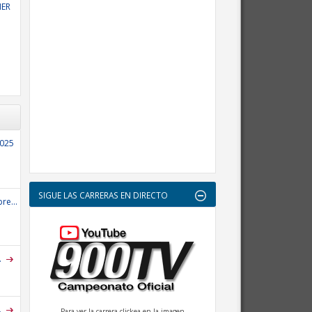
NER
2025
SIGUE LAS CARRERAS EN DIRECTO
re...
.
.
Para ver la carrera clickea en la imagen