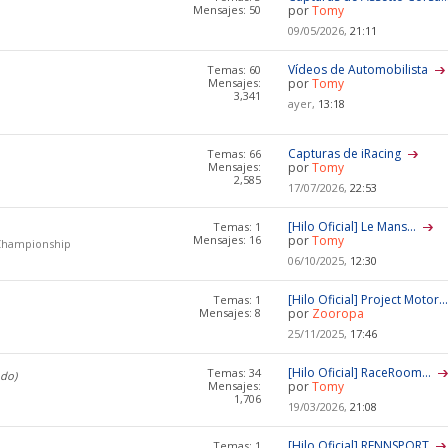
Mensajes: 50
por
Tomy
09/05/2026,
21:11
Vídeos de Automobilista
Temas: 60
Mensajes:
por
Tomy
3,341
ayer,
13:18
Capturas de iRacing
Temas: 66
Mensajes:
por
Tomy
2,585
17/07/2026,
22:53
[Hilo Oficial] Le Mans...
Temas: 1
Mensajes: 16
por
Tomy
 Championship
06/10/2025,
12:30
[Hilo Oficial] Project Motor..
Temas: 1
Mensajes: 8
por
Zooropa
25/11/2025,
17:46
[Hilo Oficial] RaceRoom...
Temas: 34
ndo)
Mensajes:
por
Tomy
1,706
19/03/2026,
21:08
[Hilo Oficial] RENNSPORT
Temas: 1