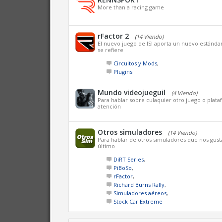
More than a racing game
rFactor 2
(14 Viendo)
El nuevo juego de ISI aporta un nuevo estánda
se refiere
Circuitos y Mods
,
Plugins
Mundo videojueguil
(4 Viendo)
Para hablar sobre culaquier otro juego o plat
atención
Otros simuladores
(14 Viendo)
Para hablar de otros simuladores que nos gus
último
DiRT Series
,
PiBoSo
,
rFactor
,
Richard Burns Rally
,
Simuladores aéreos
,
Stock Car Extreme