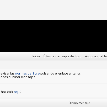
Inicio
Últimos mensajes del foro
Acciones del f
revisar las
normas del foro
pulsando el enlace anterior.
edas publicar mensajes.
haz click
aquí
.
Último mensaje