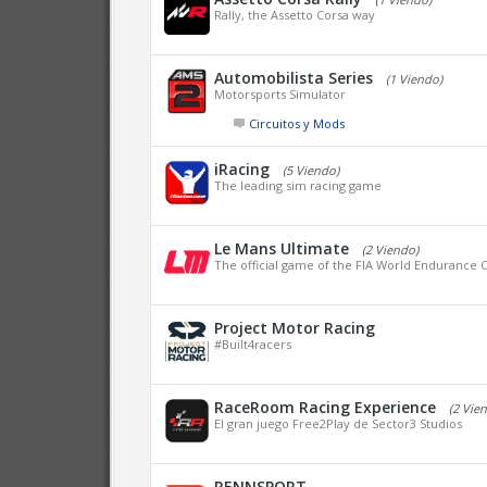
Rally, the Assetto Corsa way
Automobilista Series
(1 Viendo)
Motorsports Simulator
Circuitos y Mods
iRacing
(5 Viendo)
The leading sim racing game
Le Mans Ultimate
(2 Viendo)
The official game of the FIA World Endurance
Project Motor Racing
#Built4racers
RaceRoom Racing Experience
(2 Vie
El gran juego Free2Play de Sector3 Studios
RENNSPORT