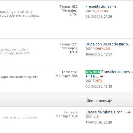
Presentaciones
Temas: 622
Mensajes:
por
xfjuanma
mación general de la
3,750
aps, sugerencias, quejas,
25/12/2025,
21:26
Duda con un set de inicio...
Temas: 270
Mensajes:
por
hiperkubo
a pregunta, duda o
1,934
ún juego, este es tu
10/06/2026,
17:57
Consideraciones 
Temas: 51
NOVEDAD
Mensajes: 366
el FFB...
ue aquí encuentres ayuda
por
Tomy
06/10/2025,
12:13
Último mensaje
Clases de pilotaje con...
Temas: 2
Mensajes: 684
por
luis.
ilista para conductores
11/05/2020,
22:29