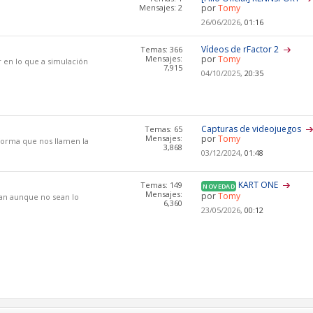
Mensajes: 2
por
Tomy
26/06/2026,
01:16
Vídeos de rFactor 2
Temas: 366
Mensajes:
por
Tomy
r en lo que a simulación
7,915
04/10/2025,
20:35
Capturas de videojuegos
Temas: 65
Mensajes:
por
Tomy
aforma que nos llamen la
3,868
03/12/2024,
01:48
KART ONE
Temas: 149
NOVEDAD
Mensajes:
por
Tomy
tan aunque no sean lo
6,360
23/05/2026,
00:12