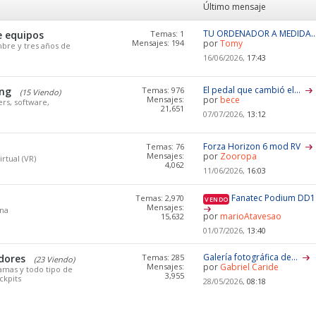
Último mensaje
TU ORDENADOR A MEDIDA...
 equipos
Temas: 1
Mensajes: 194
por
Tomy
bre y tres años de
16/06/2026,
17:43
El pedal que cambió el...
ing
Temas: 976
(15 Viendo)
Mensajes:
por
bece
ers, software,
21,651
07/07/2026,
13:12
Forza Horizon 6 mod RV
Temas: 76
Mensajes:
por
Zooropa
rtual (VR)
4,062
11/06/2026,
16:03
Fanatec Podium DD1 
Temas: 2,970
VENDO
Mensajes:
ana
por
marioAtavesao
15,632
01/07/2026,
13:40
Galería fotográfica de...
dores
Temas: 285
(23 Viendo)
Mensajes:
por
Gabriel Caride
amas y todo tipo de
3,955
ckpits
28/05/2026,
08:18