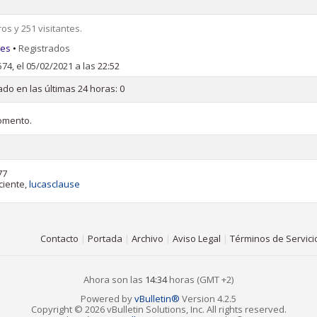
os y 251 visitantes.
res
•
Registrados
74, el 05/02/2021 a las
22:52
do en las últimas 24 horas: 0
omento.
77
ciente,
lucasclause
Contacto
|
Portada
|
Archivo
|
Aviso Legal
|
Términos de Servici
Ahora son las
14:34
horas (GMT +2)
Powered by
vBulletin®
Version 4.2.5
Copyright © 2026 vBulletin Solutions, Inc. All rights reserved.