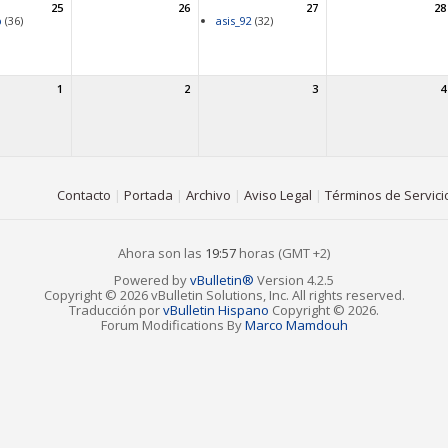
25
26
27
28
p
(36)
asis_92
(32)
1
2
3
4
Contacto
|
Portada
|
Archivo
|
Aviso Legal
|
Términos de Servici
Ahora son las
19:57
horas (GMT +2)
Powered by
vBulletin®
Version 4.2.5
Copyright © 2026 vBulletin Solutions, Inc. All rights reserved.
Traducción por
vBulletin Hispano
Copyright © 2026.
Forum Modifications By
Marco Mamdouh