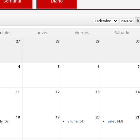
Semanal
Diario
rcoles
Jueves
Viernes
Sábado
27
28
29
30
4
5
6
7
11
12
13
14
18
19
20
21
ly
(58)
vilune
(51)
Salec
(43)