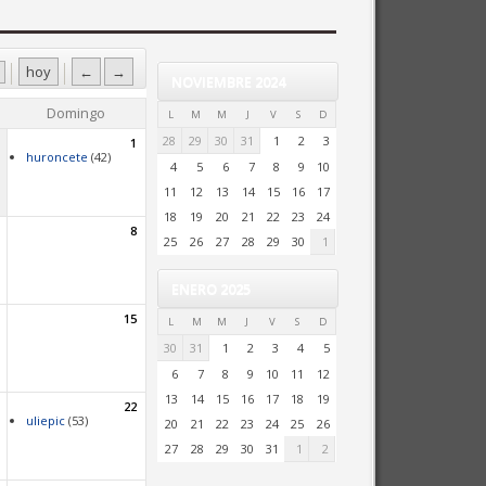
hoy
←
→
NOVIEMBRE 2024
Domingo
L
M
M
J
V
S
D
28
29
30
31
1
2
3
1
huroncete
(42)
4
5
6
7
8
9
10
11
12
13
14
15
16
17
18
19
20
21
22
23
24
8
25
26
27
28
29
30
1
ENERO 2025
15
L
M
M
J
V
S
D
30
31
1
2
3
4
5
6
7
8
9
10
11
12
13
14
15
16
17
18
19
22
uliepic
(53)
20
21
22
23
24
25
26
27
28
29
30
31
1
2