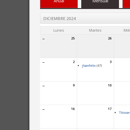
Anual
Mensual
DICIEMBRE 2024
Lunes
Martes
Mié
→
25
26
→
2
3
jlsanfelix
(47)
→
9
10
→
16
17
Titoxar