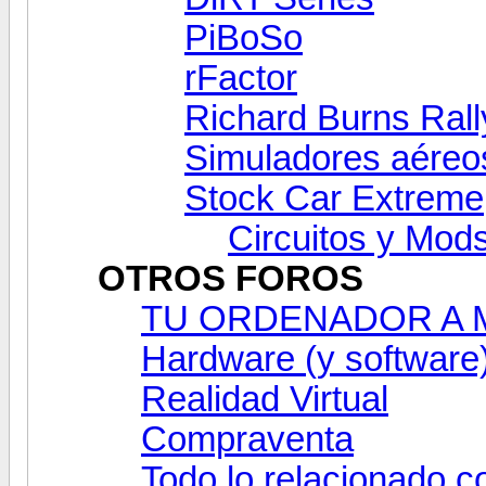
PiBoSo
rFactor
Richard Burns Rall
Simuladores aéreo
Stock Car Extreme
Circuitos y Mod
OTROS FOROS
TU ORDENADOR A ME
Hardware (y software
Realidad Virtual
Compraventa
Todo lo relacionado c