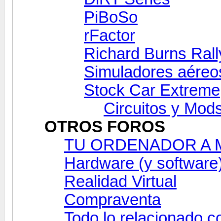
PiBoSo
rFactor
Richard Burns Rall
Simuladores aéreo
Stock Car Extreme
Circuitos y Mod
OTROS FOROS
TU ORDENADOR A ME
Hardware (y software
Realidad Virtual
Compraventa
Todo lo relacionado c