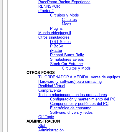
RaceRoom Racing Experience
RENNSPORT
rFactor 2
Circuitos y Mods
Circuitos
Mods
Plugins
Mundo videojueguil
Otros simuladores
DiRT Series
PiBoSo
rFactor
Richard Burns Rally
Simuladores aéreos
Stock Car Extreme
Circuitos y Mods
OTROS FOROS
TU ORDENADOR A MEDIDA. Venta de equipos
Hardware (y software) para simracing
Realidad Virtual
Compraventa
Todo lo relacionado con los ordenadores
Configuración y mantenimiento del PC
Componentes y periféricos del PC
Electrónica de consumo
Software, drivers y redes
Off-Topic
ADMINISTRACIÓN
Staff
Administración