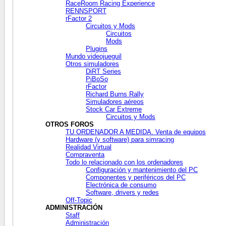
RaceRoom Racing Experience
RENNSPORT
rFactor 2
Circuitos y Mods
Circuitos
Mods
Plugins
Mundo videojueguil
Otros simuladores
DiRT Series
PiBoSo
rFactor
Richard Burns Rally
Simuladores aéreos
Stock Car Extreme
Circuitos y Mods
OTROS FOROS
TU ORDENADOR A MEDIDA. Venta de equipos
Hardware (y software) para simracing
Realidad Virtual
Compraventa
Todo lo relacionado con los ordenadores
Configuración y mantenimiento del PC
Componentes y periféricos del PC
Electrónica de consumo
Software, drivers y redes
Off-Topic
ADMINISTRACIÓN
Staff
Administración