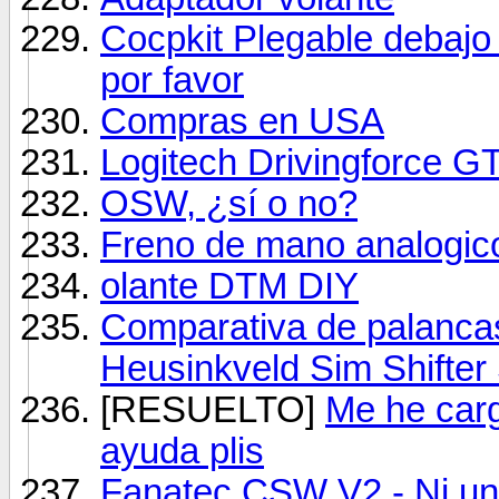
Cocpkit Plegable debajo
por favor
Compras en USA
Logitech Drivingforce GT
OSW, ¿sí o no?
Freno de mano analogic
olante DTM DIY
Comparativa de palanca
Heusinkveld Sim Shifter
[RESUELTO]
Me he car
ayuda plis
Fanatec CSW V2 - Ni una