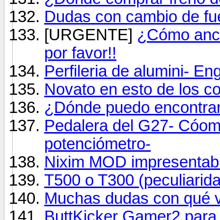
Dudas con cambio de fu
[URGENTE]
¿Cómo ancl
por favor!!
Perfileria de alumini- En
Novato en esto de los co
¿Dónde puedo encontrar
Pedalera del G27- Cóomo
potenciómetro-
Nixim MOD impresentable
T500 o T300 (peculiarid
Muchas dudas con qué vo
ButtKicker Gamer2 para s