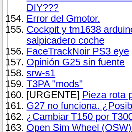
DIY???
Error del Gmotor.
Cockpit y tm1638 arduin
salpicadero coche
FaceTrackNoir PS3 eye
Opinión G25 sin fuente
srw-s1
T3PA "mods"
[URGENTE]
Pieza rota 
G27 no funciona. ¿Posib
¿Cambiar T150 por T30
Open Sim Wheel (OSW): no