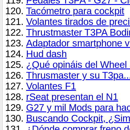
Pedales T3PA - G27 - C
Tacómetro para cockpit
Volantes tirados de prec
Thrustmaster T3PA Bodi
Adaptador smartphone v
Hud dash
¿Qué opináis del Wheel
Thrusmaster y su T3pa...
Volantes F1
rSeat presentan el N1
G27 y mil Mods para hac
Buscando Cockpit, ¿Sim
¿Dónde comprar freno 