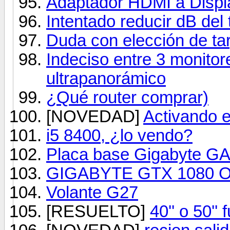
Adaptador HDMI a Displ
Intentado reducir dB del 
Duda con elección de tar
Indeciso entre 3 monitor
ultrapanorámico
¿Qué router comprar)
[NOVEDAD]
Activando 
i5 8400, ¿lo vendo?
Placa base Gigabyte G
GIGABYTE GTX 1080 
Volante G27
[RESUELTO]
40'' o 50'' f