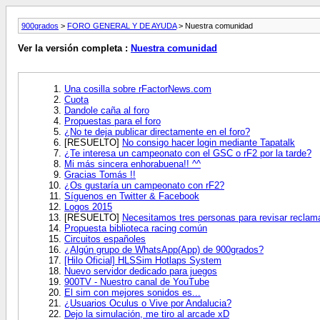
900grados
>
FORO GENERAL Y DE AYUDA
> Nuestra comunidad
Ver la versión completa :
Nuestra comunidad
Una cosilla sobre rFactorNews.com
Cuota
Dandole caña al foro
Propuestas para el foro
¿No te deja publicar directamente en el foro?
[RESUELTO]
No consigo hacer login mediante Tapatalk
¿Te interesa un campeonato con el GSC o rF2 por la tarde?
Mi más sincera enhorabuena!! ^^
Gracias Tomás !!
¿Os gustaría un campeonato con rF2?
Síguenos en Twitter & Facebook
Logos 2015
[RESUELTO]
Necesitamos tres personas para revisar reclam
Propuesta biblioteca racing común
Circuitos españoles
¿Algún grupo de WhatsApp(App) de 900grados?
[Hilo Oficial] HLSSim Hotlaps System
Nuevo servidor dedicado para juegos
900TV - Nuestro canal de YouTube
El sim con mejores sonidos es...
¿Usuarios Oculus o Vive por Andalucia?
Dejo la simulación, me tiro al arcade xD