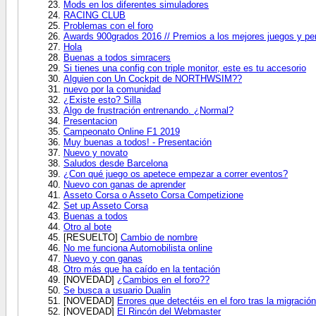
Mods en los diferentes simuladores
RACING CLUB
Problemas con el foro
Awards 900grados 2016 // Premios a los mejores juegos y per
Hola
Buenas a todos simracers
Si tienes una config con triple monitor, este es tu accesorio
Alguien con Un Cockpit de NORTHWSIM??
nuevo por la comunidad
¿Existe esto? Silla
Algo de frustración entrenando. ¿Normal?
Presentacion
Campeonato Online F1 2019
Muy buenas a todos! - Presentación
Nuevo y novato
Saludos desde Barcelona
¿Con qué juego os apetece empezar a correr eventos?
Nuevo con ganas de aprender
Asseto Corsa o Asseto Corsa Competizione
Set up Asseto Corsa
Buenas a todos
Otro al bote
[RESUELTO]
Cambio de nombre
No me funciona Automobilista online
Nuevo y con ganas
Otro más que ha caído en la tentación
[NOVEDAD]
¿Cambios en el foro??
Se busca a usuario Dualin
[NOVEDAD]
Errores que detectéis en el foro tras la migració
[NOVEDAD]
El Rincón del Webmaster