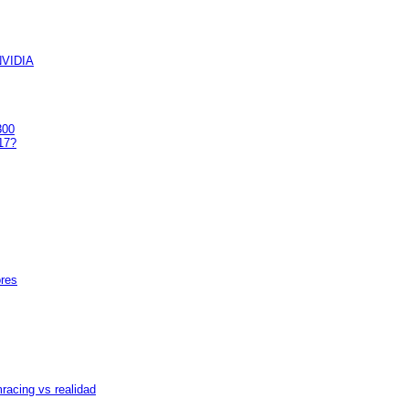
 NVIDIA
300
17?
ores
racing vs realidad