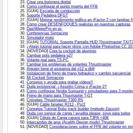
Crear una botonera digital
Como configurar el punto muerto del FFB
[GUIA]
Escuela de conducción
Soporte Pedalera DFGT
[GUIA]
Mejorar rendimiento gráfico en rFactor 2 con tarjetas
Cómo crear DESENFOQUES realistas en nuestras capturas
DashMeterPro en pc
Conferencias Simracing
Simulador moto
[GUIA]
TUTORIAL Soporte Pantalla HUD Thrustmaster TX/T
¿Algún tutorial para hacer skins con Adobe Photoshop CC 20
[NOVEDAD]
Crea tu cockpit de aluminio
Cambiar pots pedalera g27
Volante real para TS-PC
Cambiar los emblemas de volantes Thrustmaster
Alguien tiene el esquema del rj12 a db9
Instalacion de freno de mano hidraulico y cambio sacuencial
Mi Cockpit Simracing
Consejos y ayuda para grabar videos!!
Duda existencial: ¿Assetto Corsa o rFactor 2?
Como configurar Nvidia Surround y simuladores para 3 monit
Freno de mano para Thusmaster T-GT
Cojinetes Thrustmaster T300 RS
[GUIA]
Cable fanatec RJ12 - Ps/2
Consejos Tutorial Bobs track builder (método Zaxxon)
Duda con sensor de carga ! ayudita please, sirve para todos
[GUIA]
Célula de Carga casera para T3PA <40€
Intercambio de aros (Acelith Design mods) Thrustmaster
[NOVEDAD]
Consideraciones sobre el FFB del volante en sim