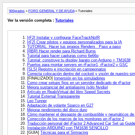
900grados
>
FORO GENERAL Y DE AYUDA
> Tutoriales
Ver la versión completa :
Tutoriales
[rF2] Instalar y configurar FaceTrackNoIR
[rF2] Crear pilotos y equipos personalizados para la IA
TUTORIAL: Hacer tus propios Renders . Paso a paso
[RBR] Hacer render para Richard Burns
Tutorial para hacer capturas como 6e66o
Tutorial: construye tu display barato con Arduino + TM1638
Puertos para montar servers en rFactor1, rFactor2 y GSC
[SLS] Registro e inscripción en campeonatos
Correcta colocación dentro del cockpit y visión de nuestro si
[FINALIZADO]
Inmersión en los simuladores
Como crear setups fijos en un servidor dedicado de rFactor
Mejora sustancial del antialiasing (sólo Nvidia)
Artículo en RealoVirtual del libro Speed Secrets
Tutorial External Transparente
Leo Tunner
Adaptación de volante Sparco en G27
Mejorar rendimiento del disco duro
Cómo mantener el desgaste de combustible y neumáticos de c
Corrección de los marcos de los monitores en rFactor 2
Traducción personal del rFactor 2 Advanced Car Set up Guide
Instalación ARDUINO con TM1638 SENCILLO
[GUIA]
Técnicas para el Simracing